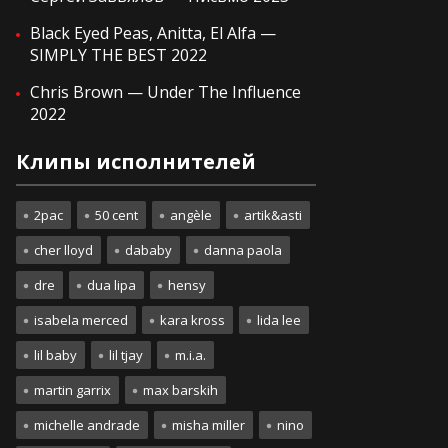
Black Eyed Peas, Anitta, El Alfa —
SIMPLY THE BEST 2022
Chris Brown — Under The Influence
2022
Клипы исполнителей
2pac
50 cent
angèle
artik&asti
cher lloyd
dababy
danna paola
dre
dua lipa
hensy
isabela merced
kara kross
lida lee
lil baby
lil tjay
m.i.a.
martin garrix
max barskih
michelle andrade
misha miller
nino