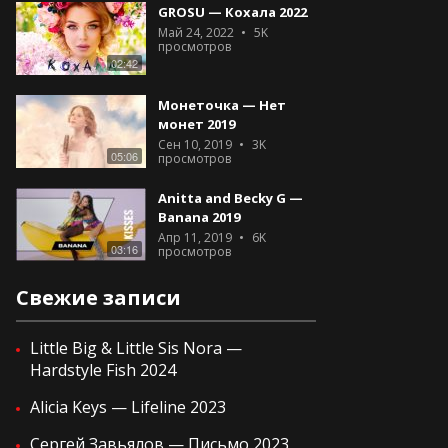
GROSU — Кохала 2022
Май 24, 2022
5K
просмотров
02:42
Монеточка — Нет
монет 2019
Сен 10, 2019
3K
05:06
просмотров
Anitta and Becky G —
Banana 2019
Апр 11, 2019
6K
03:16
просмотров
Свежие записи
Little Big & Little Sis Nora —
Hardstyle Fish 2024
Alicia Keys — Lifeline 2023
Сергей Завьялов — Письмо 2023