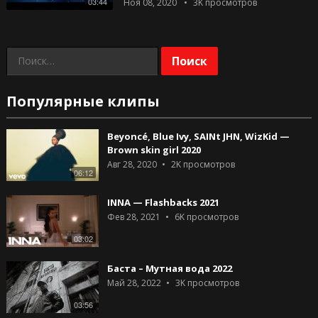
03:44
Ноя 08, 2020
3K
просмотров
Найти:
Популярные клипы
Beyoncé, Blue Ivy, SAINt JHN, WizKid —
Brown skin girl 2020
Авг 28, 2020
2K
просмотров
06:12
INNA — Flashbacks 2021
Фев 28, 2021
6K
просмотров
03:02
Баста – Мутная вода 2022
Май 28, 2022
3K
просмотров
03:56