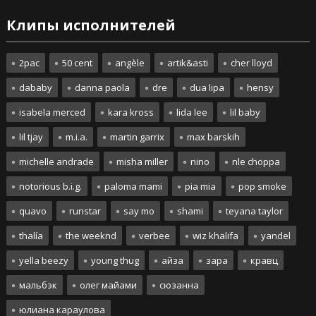
Клипы исполнителей
2pac
50 cent
angèle
artik&asti
cher lloyd
dababy
danna paola
dre
dua lipa
hensy
isabela merced
kara kross
lida lee
lil baby
lil tjay
m.i.a.
martin garrix
max barskih
michelle andrade
misha miller
nino
nle choppa
notorious b.i.g.
paloma mami
pia mia
pop smoke
quavo
runstar
say mo
shami
teyana taylor
thalía
the weeknd
verbee
wiz khalifa
yandel
yella beezy
young thug
айза
зара
кравц
мальбэк
олег майами
сюзанна
юлиана караулова