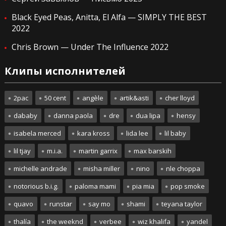
Black Eyed Peas, Anitta, El Alfa — SIMPLY THE BEST
2022
Chris Brown — Under The Influence 2022
Клипы исполнителей
2pac
50 cent
angèle
artik&asti
cher lloyd
dababy
danna paola
dre
dua lipa
hensy
isabela merced
kara kross
lida lee
lil baby
lil tjay
m.i.a.
martin garrix
max barskih
michelle andrade
misha miller
nino
nle choppa
notorious b.i.g.
paloma mami
pia mia
pop smoke
quavo
runstar
say mo
shami
teyana taylor
thalía
the weeknd
verbee
wiz khalifa
yandel