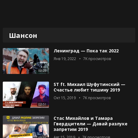
Шансон
Ленинград — Пока так 2022
Янв 19, 2022
7K
просмотров
02:29
ST ft. Михаил Шуфутинский —
Счастье любит тишину 2019
Окт 15, 2019
7K
просмотров
02:51
Стас Михайлов и Тамара
Гвердцители — Давай разлуке
запретим 2019
Авг 15, 2019
7K
просмотров
03:31