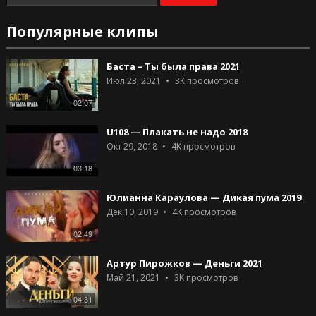
Популярные клипы
Баста – Ты была права 2021
Июл 23, 2021
3K
просмотров
02:07
U108 — Плакать не надо 2018
Окт 29, 2018
4K
просмотров
03:18
Юлианна Караулова — Дикая пума 2019
Дек 10, 2019
4K
просмотров
02:49
Артур Пирожков — Деньги 2021
Май 21, 2021
3K
просмотров
04:31