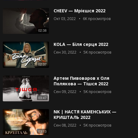
CHEEV — Мрієшся 2022
Окт 03, 2022
6K
просмотров
02:38
KOLA — Біля серця 2022
Сен 30, 2022
5K
просмотров
02:37
Артем Пивоваров х Оля
Полякова — Тішся 2022
Сен 09, 2022
5K
просмотров
03:47
NK | НАСТЯ КАМЕНСЬКИХ —
КРИШТАЛЬ 2022
Сен 08, 2022
5K
просмотров
03:13