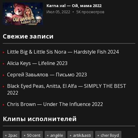
Karna.val — Ой, мама 2022
Июл 05, 2022
5K
просмотров
04:04
Свежие записи
Little Big & Little Sis Nora — Hardstyle Fish 2024
Alicia Keys — Lifeline 2023
Сергей Завьялов — Письмо 2023
Black Eyed Peas, Anitta, El Alfa — SIMPLY THE BEST
2022
Chris Brown — Under The Influence 2022
Клипы исполнителей
2pac
50 cent
angèle
artik&asti
cher lloyd