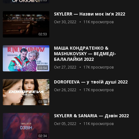
SKYLERR — Назви моє ім‘я 2022
Окт 30, 2022
11K
просмотров
02:53
МАША КОНДРАТЕНКО &
MASHUKOVSKY — ВЕДМЕДІ-
БАЛАЛАЙКИ 2022
Окт 27, 2022
17K
просмотров
03:54
DOROFEEVA — у твоїй душі 2022
Окт 26, 2022
17K
просмотров
03:59
SKYLERR & SANARIA — Дзвін 2022
Окт 05, 2022
11K
просмотров
02:34