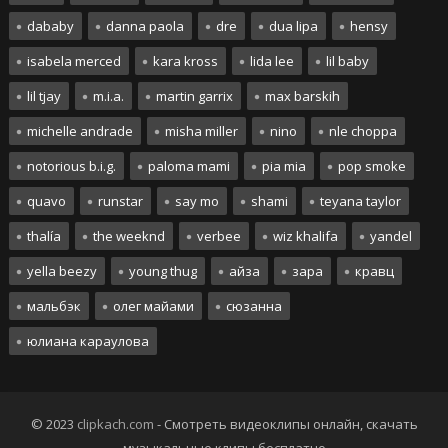
dababy
danna paola
dre
dua lipa
hensy
isabela merced
kara kross
lida lee
lil baby
lil tjay
m.i.a.
martin garrix
max barskih
michelle andrade
misha miller
nino
nle choppa
notorious b.i.g.
paloma mami
pia mia
pop smoke
quavo
runstar
say mo
shami
teyana taylor
thalía
the weeknd
verbee
wiz khalifa
yandel
yella beezy
young thug
айза
зара
кравц
мальбэк
олег майами
сюзанна
юлиана караулова
© 2023
clipkach.com
- Смотреть видеоклипы онлайн, скачать