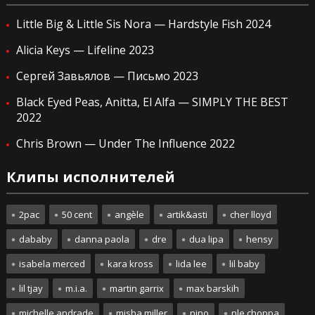
Little Big & Little Sis Nora — Hardstyle Fish 2024
Alicia Keys — Lifeline 2023
Сергей Завьялов — Письмо 2023
Black Eyed Peas, Anitta, El Alfa — SIMPLY THE BEST
2022
Chris Brown — Under The Influence 2022
Клипы исполнителей
2pac
50 cent
angèle
artik&asti
cher lloyd
dababy
danna paola
dre
dua lipa
hensy
isabela merced
kara kross
lida lee
lil baby
lil tjay
m.i.a.
martin garrix
max barskih
michelle andrade
misha miller
nino
nle choppa