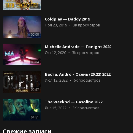
02:51
Coldplay — Daddy 2019
Ноя 23, 2019
3K
просмотров
05:00
Michelle Andrade — Tonight 2020
Окт 12, 2020
3K
просмотров
03:04
Баста, Andro – Осень (20.22) 2022
Июл 12, 2022
6K
просмотров
02:57
The Weeknd — Gasoline 2022
Янв 15, 2022
3K
просмотров
04:51
Свежие записи