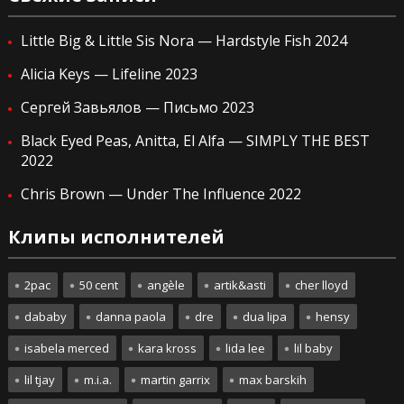
Little Big & Little Sis Nora — Hardstyle Fish 2024
Alicia Keys — Lifeline 2023
Сергей Завьялов — Письмо 2023
Black Eyed Peas, Anitta, El Alfa — SIMPLY THE BEST
2022
Chris Brown — Under The Influence 2022
Клипы исполнителей
2pac
50 cent
angèle
artik&asti
cher lloyd
dababy
danna paola
dre
dua lipa
hensy
isabela merced
kara kross
lida lee
lil baby
lil tjay
m.i.a.
martin garrix
max barskih