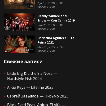
Дек 17, 2020
3K
0:28
просмотров
Daddy Yankee and
Snow — Con Calma 2019
Янв 25, 2019
4K
03:31
просмотров
Christina Aguilera — La
Reina 2022
Май 20, 2022
3K
04:07
просмотров
Свежие записи
Little Big & Little Sis Nora —
Hardstyle Fish 2024
Alicia Keys — Lifeline 2023
Сергей Завьялов — Письмо 2023
Black Eyed Peas, Anitta, El Alfa —