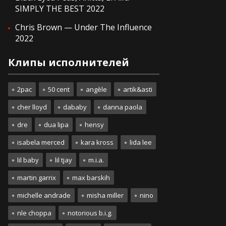
SIMPLY THE BEST 2022
Chris Brown — Under The Influence
2022
Клипы исполнителей
2pac
50 cent
angèle
artik&asti
cher lloyd
dababy
danna paola
dre
dua lipa
hensy
isabela merced
kara kross
lida lee
lil baby
lil tjay
m.i.a.
martin garrix
max barskih
michelle andrade
misha miller
nino
nle choppa
notorious b.i.g.