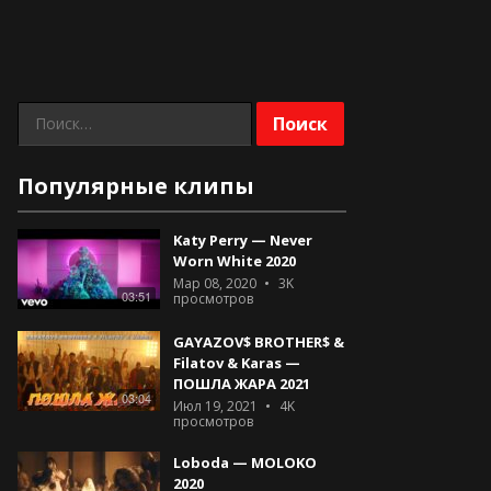
Найти:
Популярные клипы
Katy Perry — Never
Worn White 2020
Мар 08, 2020
3K
03:51
просмотров
GAYAZOV$ BROTHER$ &
Filatov & Karas —
ПОШЛА ЖАРА 2021
03:04
Июл 19, 2021
4K
просмотров
Loboda — MOLOKO
2020