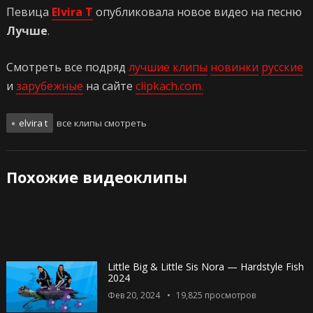
Певица
Elvira T
опубликовала новое видео на песню
Лучше
.
Смотреть все подряд
лучшие клипы
новинки
русские
и
зарубежные
на сайте
clipkach.com.
elvira t
все клипы смотреть
Похожие видеоклипы
Little Big & Little Sis Nora — Hardstyle Fish
2024
Фев 20, 2024
19,825
просмотров