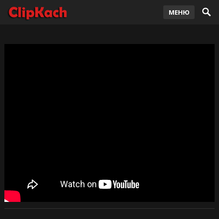
МЕНЮ
Elvira T — Лучше 2020
-
clipkach
— Авг 03, 2020
2,060
просмотров
92
0