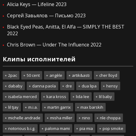
Alicia Keys — Lifeline 2023
Сергей Завьялов — Письмо 2023
Black Eyed Peas, Anitta, El Alfa — SIMPLY THE BEST
2022
Chris Brown — Under The Influence 2022
Клипы исполнителей
2pac
50 cent
angèle
artik&asti
cher lloyd
dababy
danna paola
dre
dua lipa
hensy
isabela merced
kara kross
lida lee
lil baby
lil tjay
m.i.a.
martin garrix
max barskih
michelle andrade
misha miller
nino
nle choppa
notorious b.i.g.
paloma mami
pia mia
pop smoke