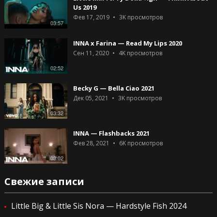
Us 2019
Фев 17, 2019
3K
просмотров
03:57
INNA x Farina — Read My Lips 2020
Сен 11, 2020
4K
просмотров
02:52
Becky G — Bella Ciao 2021
Дек 05, 2021
3K
просмотров
03:32
INNA — Flashbacks 2021
Фев 28, 2021
6K
просмотров
03:02
Свежие записи
Little Big & Little Sis Nora — Hardstyle Fish 2024