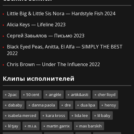
Little Big & Little Sis Nora — Hardstyle Fish 2024
Alicia Keys — Lifeline 2023
Сергей Завьялов — Письмо 2023
Black Eyed Peas, Anitta, El Alfa — SIMPLY THE BEST
2022
Chris Brown — Under The Influence 2022
Клипы исполнителей
2pac
50 cent
angèle
artik&asti
cher lloyd
dababy
danna paola
dre
dua lipa
hensy
isabela merced
kara kross
lida lee
lil baby
lil tjay
m.i.a.
martin garrix
max barskih