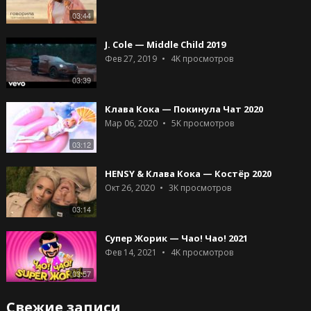
03:44
J. Cole — Middle Child 2019
Фев 27, 2019
4K
просмотров
03:39
Клава Кока — Покинула Чат 2020
Мар 06, 2020
5K
просмотров
03:12
HENSY & Клава Кока — Костёр 2020
Окт 26, 2020
3K
просмотров
03:14
Супер Жорик — Чао! Чао! 2021
Фев 14, 2021
4K
просмотров
03:57
Свежие записи