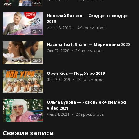
03:36
Николай Басков — Сердце на сердце
2019
Июн 18, 2019
4K
просмотров
03:12
Hazima feat. Shami — Меридианы 2020
Окт 07, 2020
3K
просмотров
02:49
Open Kids — Под Утро 2019
Фев 20, 2019
4K
просмотров
05:12
Ольга Бузова — Розовые очки Mood
Video 2021
Янв 24, 2021
2K
просмотров
02:47
Свежие записи