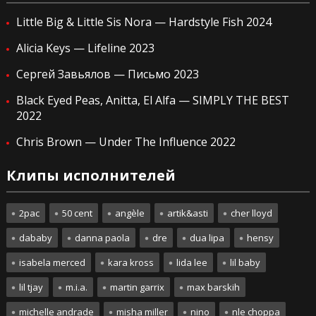
Little Big & Little Sis Nora — Hardstyle Fish 2024
Alicia Keys — Lifeline 2023
Сергей Завьялов — Письмо 2023
Black Eyed Peas, Anitta, El Alfa — SIMPLY THE BEST
2022
Chris Brown — Under The Influence 2022
Клипы исполнителей
2pac
50 cent
angèle
artik&asti
cher lloyd
dababy
danna paola
dre
dua lipa
hensy
isabela merced
kara kross
lida lee
lil baby
lil tjay
m.i.a.
martin garrix
max barskih
michelle andrade
misha miller
nino
nle choppa