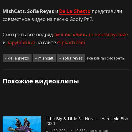
MishCatt
,
Sofia Reyes
и
De La Ghetto
представили
совместное видео на песню Goofy Pt.2.
Смотреть все подряд
лучшие клипы
новинки
русские
и
зарубежные
на сайте
clipkach.com.
de la ghetto
mishcatt
sofia reyes
все клипы смотреть
Похожие видеоклипы
Little Big & Little Sis Nora — Hardstyle Fish
2024
Фев 20, 2024
19,832
просмотров