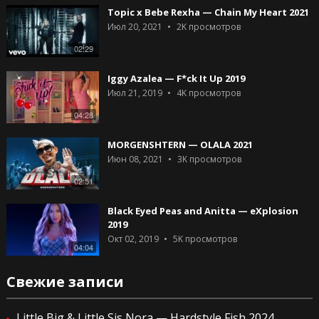
Topic x Bebe Rexha — Chain My Heart 2021
Июл 20, 2021
2K
просмотров
02:29
Iggy Azalea — F*ck It Up 2019
Июл 21, 2019
4K
просмотров
04:28
MORGENSHTERN — OLALA 2021
Июн 08, 2021
3K
просмотров
02:51
Black Eyed Peas and Anitta — eXplosion
2019
Окт 02, 2019
5K
просмотров
04:04
Свежие записи
Little Big & Little Sis Nora — Hardstyle Fish 2024