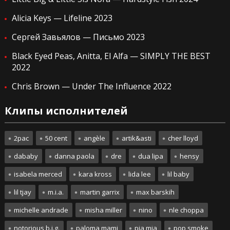
Alicia Keys — Lifeline 2023
Сергей Завьялов — Письмо 2023
Black Eyed Peas, Anitta, El Alfa — SIMPLY THE BEST
2022
Chris Brown — Under The Influence 2022
Клипы исполнителей
2pac
50 cent
angèle
artik&asti
cher lloyd
dababy
danna paola
dre
dua lipa
hensy
isabela merced
kara kross
lida lee
lil baby
lil tjay
m.i.a.
martin garrix
max barskih
michelle andrade
misha miller
nino
nle choppa
notorious b.i.g.
paloma mami
pia mia
pop smoke