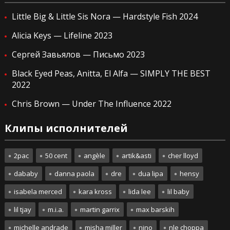
Little Big & Little Sis Nora — Hardstyle Fish 2024
Alicia Keys — Lifeline 2023
Сергей Завьялов — Письмо 2023
Black Eyed Peas, Anitta, El Alfa — SIMPLY THE BEST
2022
Chris Brown — Under The Influence 2022
Клипы исполнителей
2pac
50 cent
angèle
artik&asti
cher lloyd
dababy
danna paola
dre
dua lipa
hensy
isabela merced
kara kross
lida lee
lil baby
lil tjay
m.i.a.
martin garrix
max barskih
michelle andrade
misha miller
nino
nle choppa