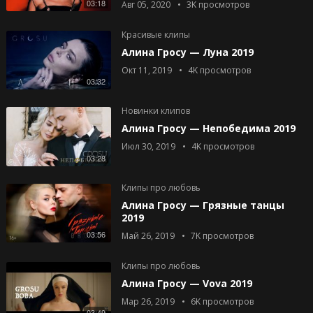
03:18
Авг 05, 2020
3K
просмотров
Красивые клипы
Алина Гросу — Луна 2019
Окт 11, 2019
4K
просмотров
03:32
Новинки клипов
Алина Гросу — Непобедима 2019
Июл 30, 2019
4K
просмотров
03:28
Клипы про любовь
Алина Гросу — Грязные танцы
2019
03:56
Май 26, 2019
7K
просмотров
Клипы про любовь
Алина Гросу — Vova 2019
Мар 26, 2019
6K
просмотров
03:49