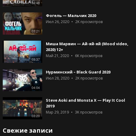
03:48
Фогель — Мальчик 2020
Июл 26, 2020
2K
просмотров
03:21
Миша Марвин — Ай-яй-яй (Mood video,
2020) 12+
Май 21, 2020
6K
просмотров
03:37
Нурминский – Black Guard 2020
Июл 28, 2020
2K
просмотров
04:04
Steve Aoki and Monsta X — Play It Cool
2019
Мар 29, 2019
3K
просмотров
03:20
Свежие записи