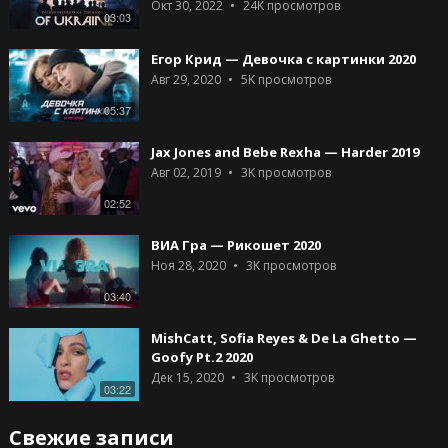
Окт 30, 2022
24K
просмотров
03:03
Егор Крид — Девочка с картинки 2020
Авг 29, 2020
5K
просмотров
05:37
Jax Jones and Bebe Rexha — Harder 2019
Авг 02, 2019
3K
просмотров
02:52
ВИА Гра — Рикошет 2020
Ноя 28, 2020
3K
просмотров
03:40
MishCatt, Sofia Reyes & De La Ghetto —
Goofy Pt.2 2020
Дек 15, 2020
3K
просмотров
03:22
Свежие записи