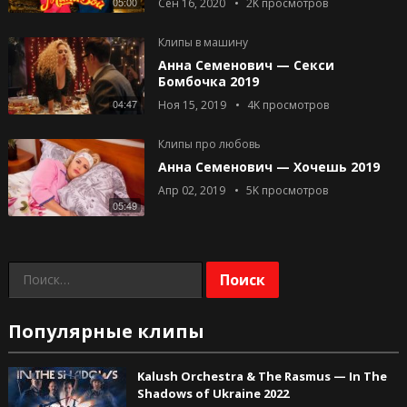
05:00
Сен 16, 2020
2K
просмотров
Клипы в машину
Анна Семенович — Секси
Бомбочка 2019
04:47
Ноя 15, 2019
4K
просмотров
Клипы про любовь
Анна Семенович — Хочешь 2019
Апр 02, 2019
5K
просмотров
05:49
Найти:
Популярные клипы
Kalush Orchestra & The Rasmus — In The
Shadows of Ukraine 2022