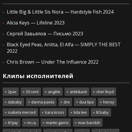
Little Big & Little Sis Nora — Hardstyle Fish 2024
Alicia Keys — Lifeline 2023
Сергей Завьялов — Письмо 2023
Black Eyed Peas, Anitta, El Alfa — SIMPLY THE BEST
2022
Chris Brown — Under The Influence 2022
Клипы исполнителей
2pac
50 cent
angèle
artik&asti
cher lloyd
dababy
danna paola
dre
dua lipa
hensy
isabela merced
kara kross
lida lee
lil baby
lil tjay
m.i.a.
martin garrix
max barskih