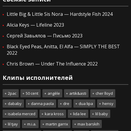
Little Big & Little Sis Nora — Hardstyle Fish 2024
Alicia Keys — Lifeline 2023
Сергей Завьялов — Письмо 2023
Black Eyed Peas, Anitta, El Alfa — SIMPLY THE BEST
2022
Chris Brown — Under The Influence 2022
Клипы исполнителей
2pac
50 cent
angèle
artik&asti
cher lloyd
dababy
danna paola
dre
dua lipa
hensy
isabela merced
kara kross
lida lee
lil baby
lil tjay
m.i.a.
martin garrix
max barskih