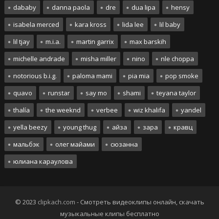
dababy
danna paola
dre
dua lipa
hensy
isabela merced
kara kross
lida lee
lil baby
lil tjay
m.i.a.
martin garrix
max barskih
michelle andrade
misha miller
nino
nle choppa
notorious b.i.g.
paloma mami
pia mia
pop smoke
quavo
runstar
say mo
shami
teyana taylor
thalía
the weeknd
verbee
wiz khalifa
yandel
yella beezy
young thug
айза
зара
кравц
мальбэк
олег майами
сюзанна
юлиана караулова
© 2023
clipkach.com
- Смотреть видеоклипы онлайн, скачать
музыкальные клипы бесплатно