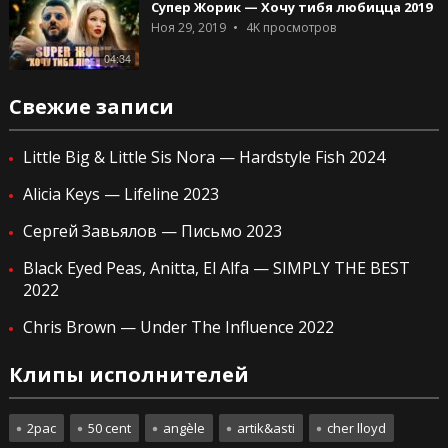
Супер Жорик — Хочу тибя любицца 2019
Ноя 29, 2019
4K
просмотров
04:34
Свежие записи
Little Big & Little Sis Nora — Hardstyle Fish 2024
Alicia Keys — Lifeline 2023
Сергей Завьялов — Письмо 2023
Black Eyed Peas, Anitta, El Alfa — SIMPLY THE BEST
2022
Chris Brown — Under The Influence 2022
Клипы исполнителей
2pac
50 cent
angèle
artik&asti
cher lloyd