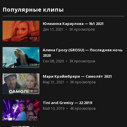
Популярные клипы
Юлианна Караулова — №1 2021
Дек 15, 2021
3K
просмотров
02:22
Алина Гросу (GROSU) — Последняя ночь
2020
Сен 08, 2020
3K
просмотров
03:29
Мари Краймбрери — Самолёт 2021
Мар 31, 2021
3K
просмотров
06:00
Tini and Greeicy — 22 2019
Май 10, 2019
4K
просмотров
03:06