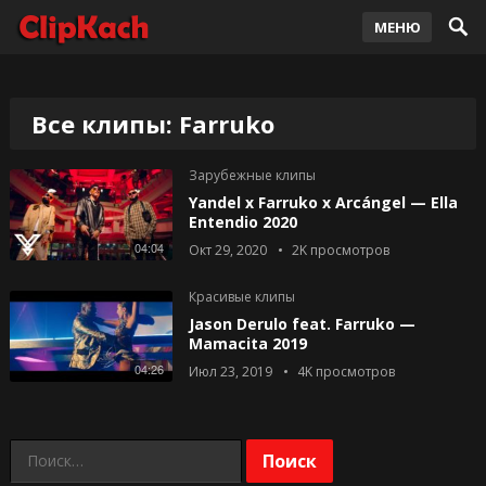
МЕНЮ
Все клипы: Farruko
Зарубежные клипы
Yandel x Farruko x Arcángel — Ella
Entendio 2020
04:04
Окт 29, 2020
2K
просмотров
Красивые клипы
Jason Derulo feat. Farruko —
Mamacita 2019
04:26
Июл 23, 2019
4K
просмотров
Найти: