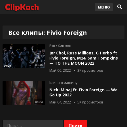
МЕНЮ
Все клипы: Fivio Foreign
Рэп / Хип-хоп
Jnr Choi, Russ Millions, G Herbo ft
Fivio Foreign, M24, Sam Tompkins
— TO THE MOON 2022
03:45
Май 06, 2022
3K
просмотров
Клипы в машину
Nicki Minaj ft. Fivio Foreign — We
Go Up 2022
05:23
Май 04, 2022
5K
просмотров
Найти: