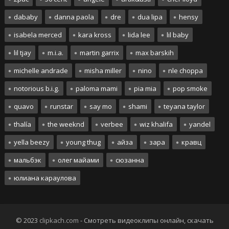
dababy
danna paola
dre
dua lipa
hensy
isabela merced
kara kross
lida lee
lil baby
lil tjay
m.i.a.
martin garrix
max barskih
michelle andrade
misha miller
nino
nle choppa
notorious b.i.g.
paloma mami
pia mia
pop smoke
quavo
runstar
say mo
shami
teyana taylor
thalía
the weeknd
verbee
wiz khalifa
yandel
yella beezy
young thug
айза
зара
кравц
мальбэк
олег майами
сюзанна
юлиана караулова
© 2023
clipkach.com
- Смотреть видеоклипы онлайн, скачать