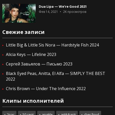
Dua Lipa — We’re Good 2021
Фев 14, 2021
2K
просмотров
03:12
Свежие записи
Little Big & Little Sis Nora — Hardstyle Fish 2024
Alicia Keys — Lifeline 2023
Сергей Завьялов — Письмо 2023
Black Eyed Peas, Anitta, El Alfa — SIMPLY THE BEST
2022
Chris Brown — Under The Influence 2022
Клипы исполнителей
2pac
50 cent
angèle
artik&asti
cher lloyd