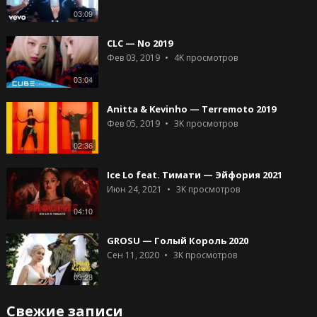
03:09
CLC — No 2019
Фев 03, 2019
4K
просмотров
03:04
Anitta & Kevinho — Terremoto 2019
Фев 05, 2019
3K
просмотров
02:36
Ice Lo feat. Тимати — Эйфория 2021
Июн 24, 2021
3K
просмотров
04:10
GROSU — Голый Король 2020
Сен 11, 2020
3K
просмотров
03:28
Свежие записи