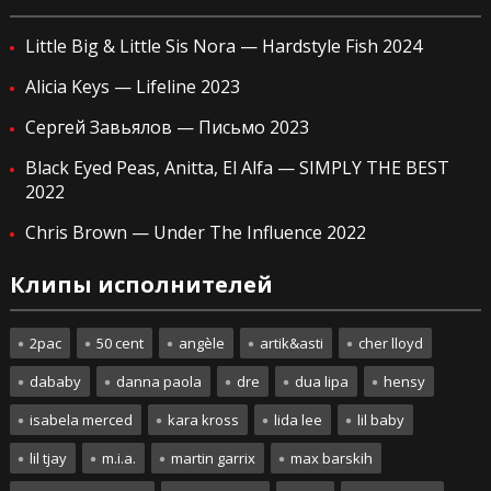
Little Big & Little Sis Nora — Hardstyle Fish 2024
Alicia Keys — Lifeline 2023
Сергей Завьялов — Письмо 2023
Black Eyed Peas, Anitta, El Alfa — SIMPLY THE BEST
2022
Chris Brown — Under The Influence 2022
Клипы исполнителей
2pac
50 cent
angèle
artik&asti
cher lloyd
dababy
danna paola
dre
dua lipa
hensy
isabela merced
kara kross
lida lee
lil baby
lil tjay
m.i.a.
martin garrix
max barskih