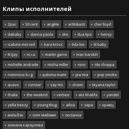
Клипы исполнителей
2pac
50 cent
angèle
artik&asti
cher lloyd
dababy
danna paola
dre
dua lipa
hensy
isabela merced
kara kross
lida lee
lil baby
lil tjay
m.i.a.
martin garrix
max barskih
michelle andrade
misha miller
nino
nle choppa
notorious b.i.g.
paloma mami
pia mia
pop smoke
quavo
runstar
say mo
shami
teyana taylor
thalía
the weeknd
verbee
wiz khalifa
yandel
yella beezy
young thug
айза
зара
кравц
мальбэк
олег майами
сюзанна
юлиана караулова