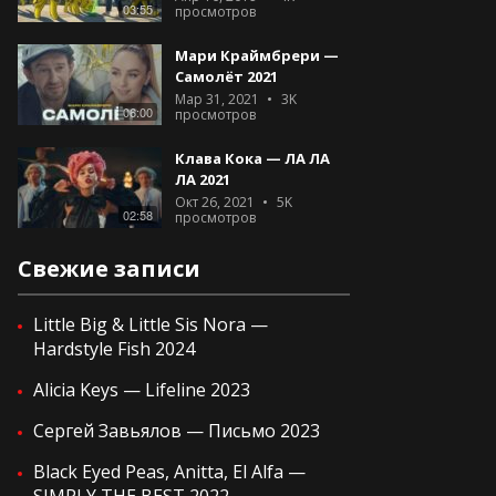
03:55
просмотров
Мари Краймбрери —
Самолёт 2021
Мар 31, 2021
3K
06:00
просмотров
Клава Кока — ЛА ЛА
ЛА 2021
Окт 26, 2021
5K
02:58
просмотров
Свежие записи
Little Big & Little Sis Nora —
Hardstyle Fish 2024
Alicia Keys — Lifeline 2023
Сергей Завьялов — Письмо 2023
Black Eyed Peas, Anitta, El Alfa —