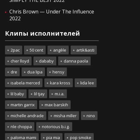
SIMPLY THE BEST 2022
Chris Brown — Under The Influence
2022
Клипы исполнителей
2pac
50 cent
angèle
artik&asti
cher lloyd
dababy
danna paola
dre
dua lipa
hensy
isabela merced
kara kross
lida lee
lil baby
lil tjay
m.i.a.
martin garrix
max barskih
michelle andrade
misha miller
nino
nle choppa
notorious b.i.g.
paloma mami
pia mia
pop smoke