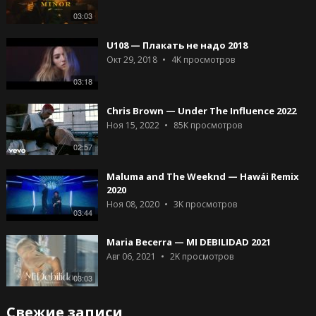
03:03
U108 — Плакать не надо 2018
Окт 29, 2018
4K
просмотров
03:18
Chris Brown — Under The Influence 2022
Ноя 15, 2022
85K
просмотров
02:57
Maluma and The Weeknd — Hawái Remix
2020
Ноя 08, 2020
3K
просмотров
03:44
Maria Becerra — MI DEBILIDAD 2021
Авг 06, 2021
2K
просмотров
03:03
Свежие записи