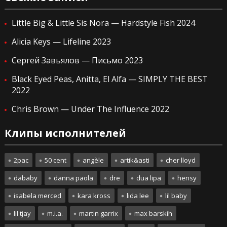
Little Big & Little Sis Nora — Hardstyle Fish 2024
Alicia Keys — Lifeline 2023
Сергей Завьялов — Письмо 2023
Black Eyed Peas, Anitta, El Alfa — SIMPLY THE BEST
2022
Chris Brown — Under The Influence 2022
Клипы исполнителей
2pac
50 cent
angèle
artik&asti
cher lloyd
dababy
danna paola
dre
dua lipa
hensy
isabela merced
kara kross
lida lee
lil baby
lil tjay
m.i.a.
martin garrix
max barskih