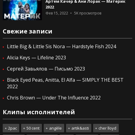
Артем Качер & Ани Лорак — Материк
2022
Фев 15, 2022
5K
просмотров
02:37
Свежие записи
Little Big & Little Sis Nora — Hardstyle Fish 2024
Alicia Keys — Lifeline 2023
Сергей Завьялов — Письмо 2023
Black Eyed Peas, Anitta, El Alfa — SIMPLY THE BEST
2022
Chris Brown — Under The Influence 2022
Клипы исполнителей
2pac
50 cent
angèle
artik&asti
cher lloyd