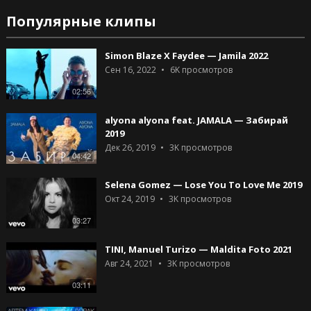
Популярные клипы
Simon Blaze X Faydee — Jamila 2022
Сен 16, 2022
6K
просмотров
02:56
alyona alyona feat. JAMALA — Забирай
2019
Дек 26, 2019
3K
просмотров
04:42
Selena Gomez — Lose You To Love Me 2019
Окт 24, 2019
3K
просмотров
03:27
TINI, Manuel Turizo — Maldita Foto 2021
Авг 24, 2021
3K
просмотров
03:11