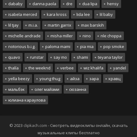
dababy
danna paola
dre
dua lipa
hensy
isabela merced
kara kross
lida lee
lil baby
lil tjay
m.i.a.
martin garrix
max barskih
michelle andrade
misha miller
nino
nle choppa
notorious b.i.g.
paloma mami
pia mia
pop smoke
quavo
runstar
say mo
shami
teyana taylor
thalía
the weeknd
verbee
wiz khalifa
yandel
yella beezy
young thug
айза
зара
кравц
мальбэк
олег майами
сюзанна
юлиана караулова
© 2023
clipkach.com
- Смотреть видеоклипы онлайн, скачать
музыкальные клипы бесплатно