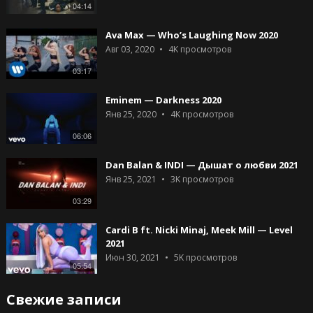
04:14
Ava Max — Who’s Laughing Now 2020
Авг 03, 2020
4K
просмотров
03:17
Eminem — Darkness 2020
Янв 25, 2020
4K
просмотров
06:06
Dan Balan & INDI — Дышат о любви 2021
Янв 25, 2021
3K
просмотров
03:29
Cardi B ft. Nicki Minaj, Meek Mill — Level
2021
Июн 30, 2021
5K
просмотров
05:54
Свежие записи