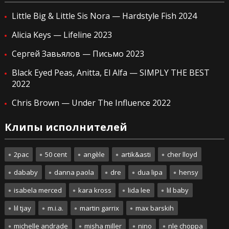
Little Big & Little Sis Nora — Hardstyle Fish 2024
Alicia Keys — Lifeline 2023
Сергей Завьялов — Письмо 2023
Black Eyed Peas, Anitta, El Alfa — SIMPLY THE BEST
2022
Chris Brown — Under The Influence 2022
Клипы исполнителей
2pac
50 cent
angèle
artik&asti
cher lloyd
dababy
danna paola
dre
dua lipa
hensy
isabela merced
kara kross
lida lee
lil baby
lil tjay
m.i.a.
martin garrix
max barskih
michelle andrade
misha miller
nino
nle choppa