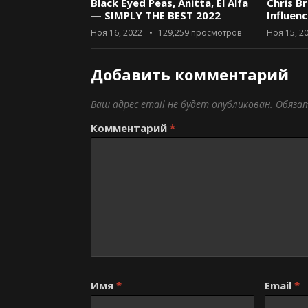
Black Eyed Peas, Anitta, El Alfa
Chris B
— SIMPLY THE BEST 2022
Influen
Ноя 16, 2022
129,259
просмотров
Ноя 15, 2
Добавить комментарий
Ваш адрес email не будет опубликован.
Обяза
Комментарий
*
Имя
*
Email
*