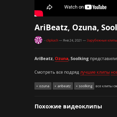
AriBeatz, Ozuna, Soo
-
clipkach
— Янв 24, 2021
—
Зарубежные клип
AriBeatz
,
Ozuna
,
Soolking
представили
Смотреть все подряд
лучшие клипы
но
ozuna
aribeatz
soolking
все клипы с
Похожие видеоклипы