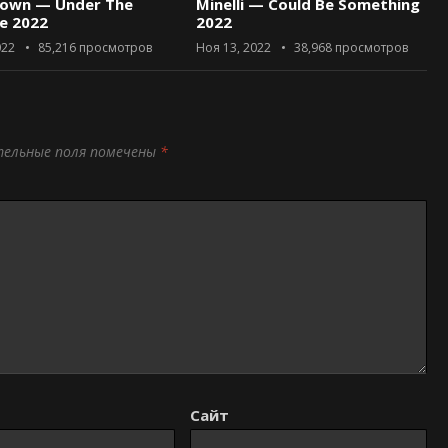
rown — Under The
Minelli — Could Be Something
ce 2022
2022
022
85,216
просмотров
Ноя 13, 2022
38,968
просмотров
тельные поля помечены
*
Сайт