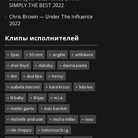
SIMPLY THE BEST 2022
Chris Brown — Under The Influence
2022
Клипы исполнителей
2pac
50 cent
angèle
artik&asti
cher lloyd
dababy
danna paola
dre
dua lipa
hensy
isabela merced
kara kross
lida lee
lil baby
lil tjay
m.i.a.
martin garrix
max barskih
michelle andrade
misha miller
nino
nle choppa
notorious b.i.g.