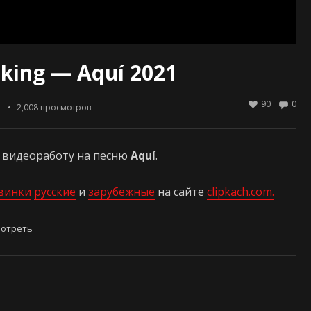
lking — Aquí 2021
90
0
ы
2,008
просмотров
 видеоработу на песню
Aquí
.
винки
русские
и
зарубежные
на сайте
clipkach.com.
мотреть