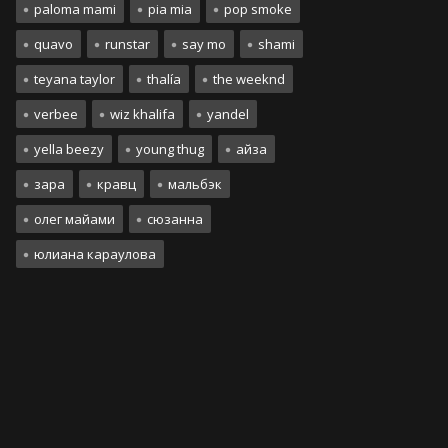
paloma mami
pia mia
pop smoke
quavo
runstar
say mo
shami
teyana taylor
thalía
the weeknd
verbee
wiz khalifa
yandel
yella beezy
young thug
айза
зара
кравц
мальбэк
олег майами
сюзанна
юлиана караулова