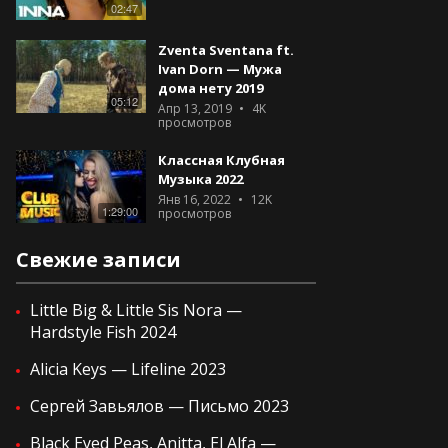
02:47
Zventa Sventana ft.
Ivan Dorn — Мужа
дома нету 2019
05:12
Апр 13, 2019
4K
просмотров
Классная Клубная
Музыка 2022
Янв 16, 2022
12K
1:29:00
просмотров
Свежие записи
Little Big & Little Sis Nora —
Hardstyle Fish 2024
Alicia Keys — Lifeline 2023
Сергей Завьялов — Письмо 2023
Black Eyed Peas, Anitta, El Alfa —