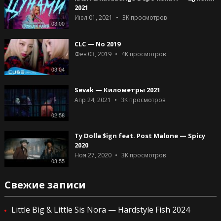
2021
Июл 01, 2021
3K
просмотров
03:00
CLC — No 2019
Фев 03, 2019
4K
просмотров
03:04
Sevak — Километры 2021
Апр 24, 2021
3K
просмотров
02:58
Ty Dolla $ign feat. Post Malone — Spicy
2020
Ноя 27, 2020
3K
просмотров
03:55
Свежие записи
Little Big & Little Sis Nora — Hardstyle Fish 2024