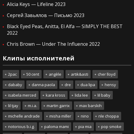
Alicia Keys — Lifeline 2023
Сергей Завьялов — Письмо 2023
Black Eyed Peas, Anitta, El Alfa — SIMPLY THE BEST
2022
Chris Brown — Under The Influence 2022
Клипы исполнителей
2pac
50 cent
angèle
artik&asti
cher lloyd
dababy
danna paola
dre
dua lipa
hensy
isabela merced
kara kross
lida lee
lil baby
lil tjay
m.i.a.
martin garrix
max barskih
michelle andrade
misha miller
nino
nle choppa
notorious b.i.g.
paloma mami
pia mia
pop smoke