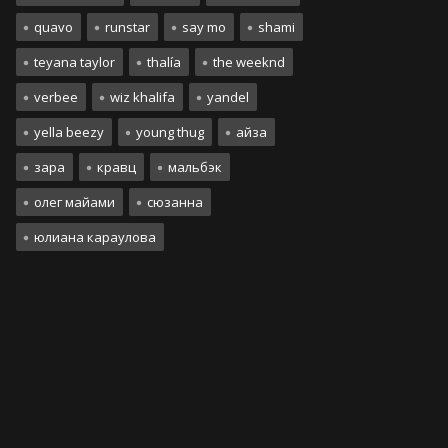
quavo
runstar
say mo
shami
teyana taylor
thalía
the weeknd
verbee
wiz khalifa
yandel
yella beezy
young thug
айза
зара
кравц
мальбэк
олег майами
сюзанна
юлиана караулова