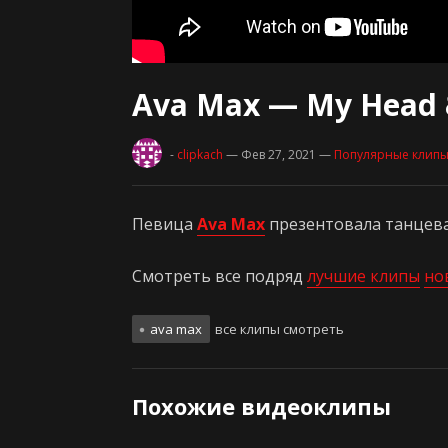
Ava Max — My Head 
-
clipkach
— Фев 27, 2021
—
Популярные клип
Певица
Ava Max
презентовала танцев
Смотреть все подряд
лучшие клипы
но
ava max
все клипы смотреть
Похожие видеоклипы