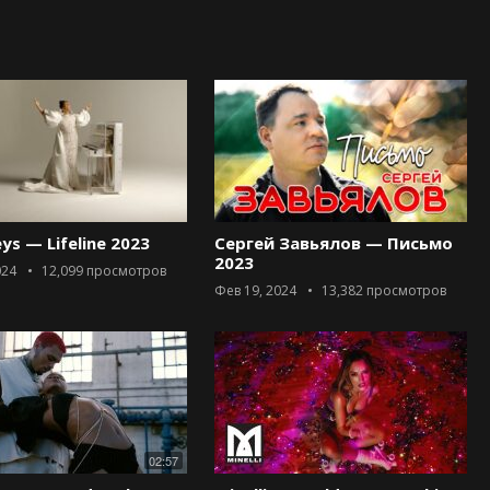
eys — Lifeline 2023
Сергей Завьялов — Письмо
2023
024
12,099
просмотров
Фев 19, 2024
13,382
просмотров
02:57