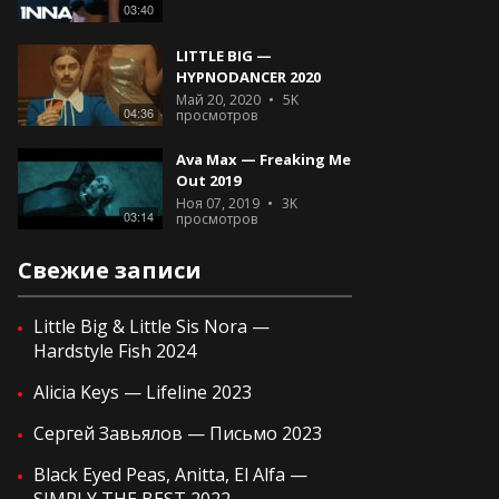
03:40
LITTLE BIG —
HYPNODANCER 2020
Май 20, 2020
5K
04:36
просмотров
Ava Max — Freaking Me
Out 2019
Ноя 07, 2019
3K
03:14
просмотров
Свежие записи
Little Big & Little Sis Nora —
Hardstyle Fish 2024
Alicia Keys — Lifeline 2023
Сергей Завьялов — Письмо 2023
Black Eyed Peas, Anitta, El Alfa —