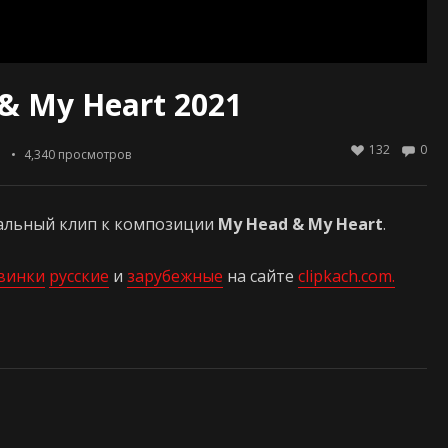
& My Heart 2021
132
0
ы
4,340
просмотров
альный клип к композиции
My Head & My Heart
.
винки
русские
и
зарубежные
на сайте
clipkach.com.