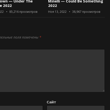
rown — Under The
Minelli — Could Be Something
ce 2022
2022
022
85,216
просмотров
Ноя 13, 2022
38,967
просмотров
тельные поля помечены
*
Сайт