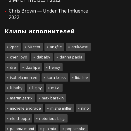
SIMPLY THE BEST 2022
Chris Brown — Under The Influence
2022
Клипы исполнителей
2pac
50 cent
angèle
artik&asti
cher lloyd
dababy
danna paola
dre
dua lipa
hensy
isabela merced
kara kross
lida lee
lil baby
lil tjay
m.i.a.
martin garrix
max barskih
michelle andrade
misha miller
nino
nle choppa
notorious b.i.g.
paloma mami
pia mia
pop smoke