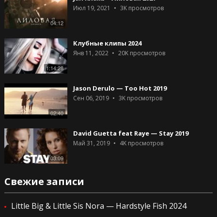
Июл 19, 2021
3K
просмотров
04:12
Клубные клипы 2024
Янв 11, 2022
20K
просмотров
1:14:28
Jason Derulo — Too Hot 2019
Сен 06, 2019
3K
просмотров
02:40
David Guetta feat Raye — Stay 2019
Май 31, 2019
4K
просмотров
03:09
Свежие записи
Little Big & Little Sis Nora — Hardstyle Fish 2024