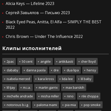
Alicia Keys — Lifeline 2023
Сергей Завьялов — Письмо 2023
Black Eyed Peas, Anitta, El Alfa — SIMPLY THE BEST
2022
Chris Brown — Under The Influence 2022
Клипы исполнителей
2pac
50 cent
angèle
artik&asti
cher lloyd
dababy
danna paola
dre
dua lipa
hensy
isabela merced
kara kross
lida lee
lil baby
lil tjay
m.i.a.
martin garrix
max barskih
michelle andrade
misha miller
nino
nle choppa
notorious b.i.g.
paloma mami
pia mia
pop smoke