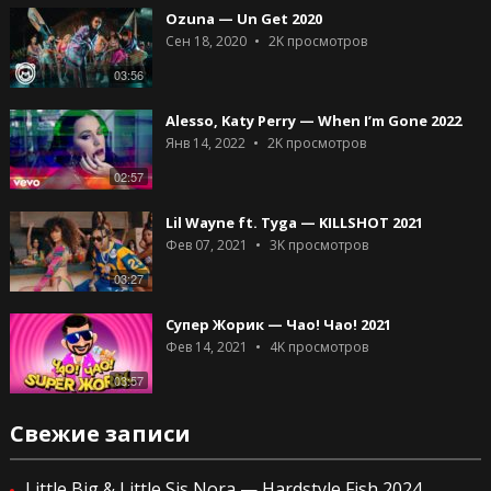
Ozuna — Un Get 2020
Сен 18, 2020
2K
просмотров
03:56
Alesso, Katy Perry — When I’m Gone 2022
Янв 14, 2022
2K
просмотров
02:57
Lil Wayne ft. Tyga — KILLSHOT 2021
Фев 07, 2021
3K
просмотров
03:27
Супер Жорик — Чао! Чао! 2021
Фев 14, 2021
4K
просмотров
03:57
Свежие записи
Little Big & Little Sis Nora — Hardstyle Fish 2024