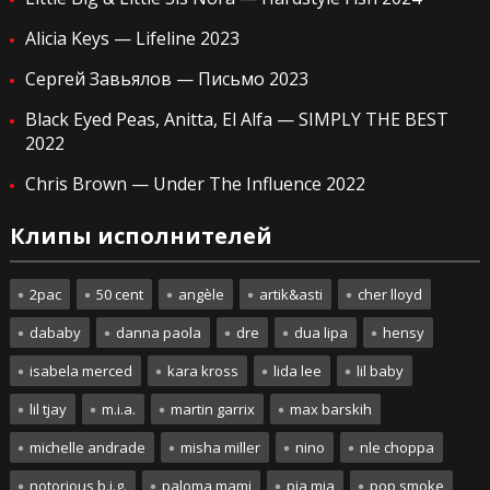
Alicia Keys — Lifeline 2023
Сергей Завьялов — Письмо 2023
Black Eyed Peas, Anitta, El Alfa — SIMPLY THE BEST
2022
Chris Brown — Under The Influence 2022
Клипы исполнителей
2pac
50 cent
angèle
artik&asti
cher lloyd
dababy
danna paola
dre
dua lipa
hensy
isabela merced
kara kross
lida lee
lil baby
lil tjay
m.i.a.
martin garrix
max barskih
michelle andrade
misha miller
nino
nle choppa
notorious b.i.g.
paloma mami
pia mia
pop smoke