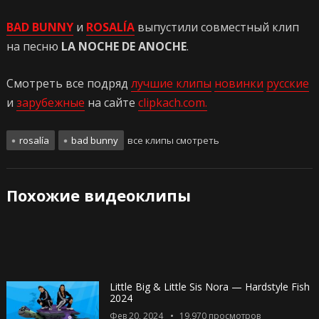
BAD BUNNY
и
ROSALÍA
выпустили совместный клип
на песню
LA NOCHE DE ANOCHE
.
Смотреть все подряд
лучшие клипы
новинки
русские
и
зарубежные
на сайте
clipkach.com.
rosalía
bad bunny
все клипы смотреть
Похожие видеоклипы
Little Big & Little Sis Nora — Hardstyle Fish
2024
Фев 20, 2024
19,970
просмотров