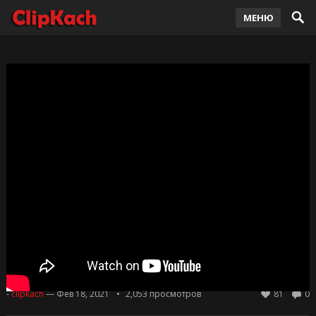
МЕНЮ
BAD BUNNY and ROSALÍA — LA NOCHE DE
ANOCHE 2021
-
clipkach
— Фев 18, 2021
2,053
просмотров
81
0