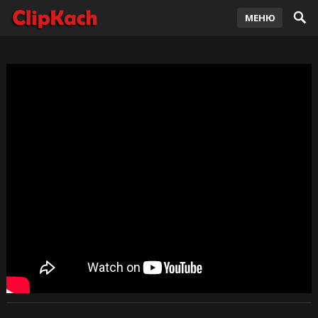
МЕНЮ
Bad Bunny — Yonaguni 2021
-
clipkach
— Июн 10, 2021
2,331
просмотров
73
0