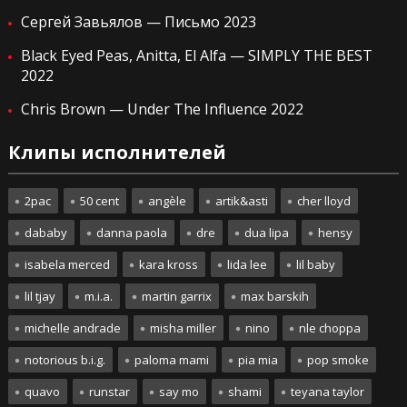
Сергей Завьялов — Письмо 2023
Black Eyed Peas, Anitta, El Alfa — SIMPLY THE BEST
2022
Chris Brown — Under The Influence 2022
Клипы исполнителей
2pac
50 cent
angèle
artik&asti
cher lloyd
dababy
danna paola
dre
dua lipa
hensy
isabela merced
kara kross
lida lee
lil baby
lil tjay
m.i.a.
martin garrix
max barskih
michelle andrade
misha miller
nino
nle choppa
notorious b.i.g.
paloma mami
pia mia
pop smoke
quavo
runstar
say mo
shami
teyana taylor