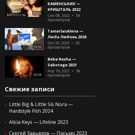
КАМЕНСЬКИХ —
КРИШТАЛЬ 2022
03:13
Сен 08, 2022
5K
просмотров
TamerlanAlena —
Люба Любовь 2020
Окт 30, 2020
2K
03:22
просмотров
Bebe Rexha —
Sabotage 2021
Апр 16, 2021
3K
03:08
просмотров
Свежие записи
Little Big & Little Sis Nora —
Hardstyle Fish 2024
Alicia Keys — Lifeline 2023
Сергей Завьялов — Письмо 2023