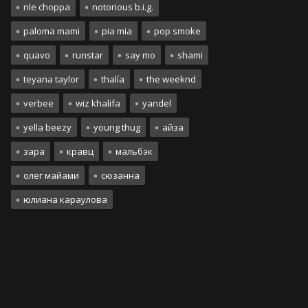
nle choppa
notorious b.i.g.
paloma mami
pia mia
pop smoke
quavo
runstar
say mo
shami
teyana taylor
thalía
the weeknd
verbee
wiz khalifa
yandel
yella beezy
young thug
айза
зара
кравц
мальбэк
олег майами
сюзанна
юлиана караулова