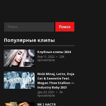
Найти:
Популярные клипы
Клубные клипы 2024
Янв 11, 2022
20K
просмотров
1:14:28
Nicki Minaj, Latto, Doja
Cat & Saweetie feat.
Megan Thee Stallion —
03:33
Industry Baby 2021
Дек 20, 2021
3K
просмотров
NK | НАСТЯ