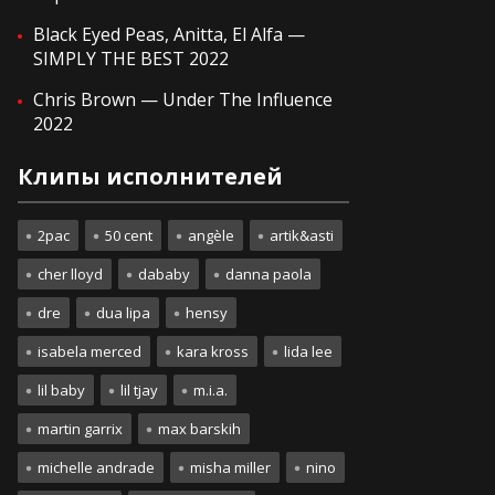
Black Eyed Peas, Anitta, El Alfa —
SIMPLY THE BEST 2022
Chris Brown — Under The Influence
2022
Клипы исполнителей
2pac
50 cent
angèle
artik&asti
cher lloyd
dababy
danna paola
dre
dua lipa
hensy
isabela merced
kara kross
lida lee
lil baby
lil tjay
m.i.a.
martin garrix
max barskih
michelle andrade
misha miller
nino