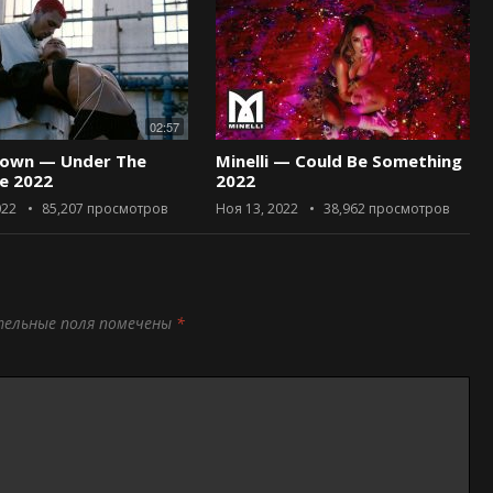
02:57
rown — Under The
Minelli — Could Be Something
ce 2022
2022
022
85,207
просмотров
Ноя 13, 2022
38,962
просмотров
тельные поля помечены
*