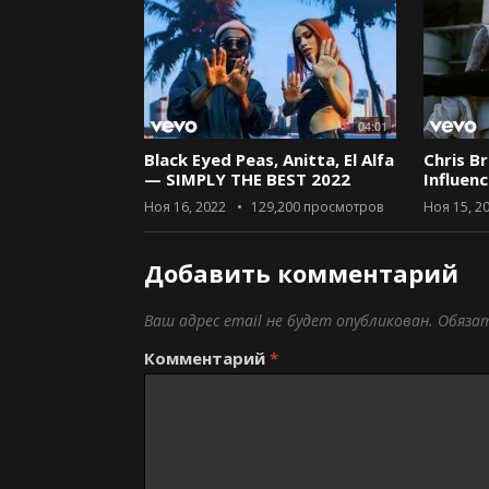
04:01
Black Eyed Peas, Anitta, El Alfa
Chris B
— SIMPLY THE BEST 2022
Influen
Ноя 16, 2022
129,200
просмотров
Ноя 15, 2
Добавить комментарий
Ваш адрес email не будет опубликован.
Обяза
Комментарий
*