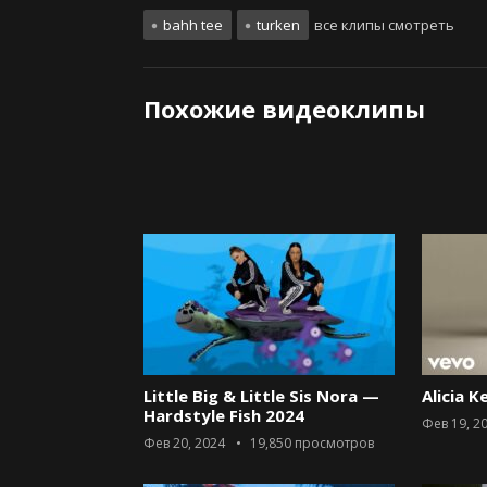
bahh tee
turken
все клипы смотреть
Похожие видеоклипы
Little Big & Little Sis Nora —
Alicia K
Hardstyle Fish 2024
Фев 19, 2
Фев 20, 2024
19,850
просмотров