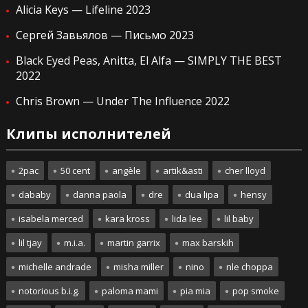
Alicia Keys — Lifeline 2023
Сергей Завьялов — Письмо 2023
Black Eyed Peas, Anitta, El Alfa — SIMPLY THE BEST
2022
Chris Brown — Under The Influence 2022
Клипы исполнителей
2pac
50 cent
angèle
artik&asti
cher lloyd
dababy
danna paola
dre
dua lipa
hensy
isabela merced
kara kross
lida lee
lil baby
lil tjay
m.i.a.
martin garrix
max barskih
michelle andrade
misha miller
nino
nle choppa
notorious b.i.g.
paloma mami
pia mia
pop smoke