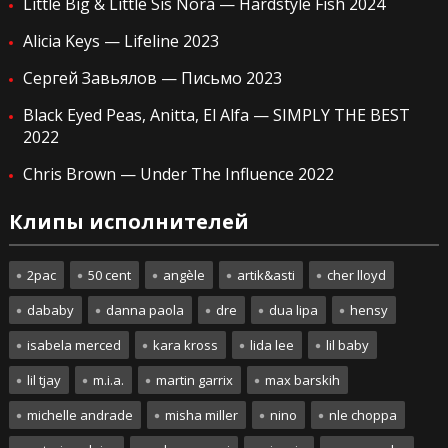
Little Big & Little Sis Nora — Hardstyle Fish 2024
Alicia Keys — Lifeline 2023
Сергей Завьялов — Письмо 2023
Black Eyed Peas, Anitta, El Alfa — SIMPLY THE BEST
2022
Chris Brown — Under The Influence 2022
Клипы исполнителей
2pac
50 cent
angèle
artik&asti
cher lloyd
dababy
danna paola
dre
dua lipa
hensy
isabela merced
kara kross
lida lee
lil baby
lil tjay
m.i.a.
martin garrix
max barskih
michelle andrade
misha miller
nino
nle choppa