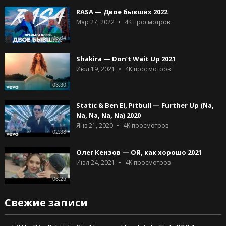
RASA — Двое бывших 2022
Мар 27, 2022
4K
просмотров
03:04
Shakira — Don’t Wait Up 2021
Июл 19, 2021
4K
просмотров
03:30
Static & Ben El, Pitbull — Further Up (Na,
Na, Na, Na, Na) 2020
Янв 21, 2020
4K
просмотров
02:38
Олег Кензов — Ой, как хорошо 2021
Июл 24, 2021
4K
просмотров
06:25
Свежие записи