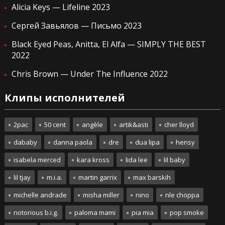
Alicia Keys — Lifeline 2023
Сергей Завьялов — Письмо 2023
Black Eyed Peas, Anitta, El Alfa — SIMPLY THE BEST
2022
Chris Brown — Under The Influence 2022
Клипы исполнителей
2pac
50 cent
angèle
artik&asti
cher lloyd
dababy
danna paola
dre
dua lipa
hensy
isabela merced
kara kross
lida lee
lil baby
lil tjay
m.i.a.
martin garrix
max barskih
michelle andrade
misha miller
nino
nle choppa
notorious b.i.g.
paloma mami
pia mia
pop smoke