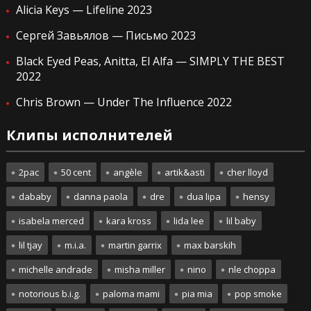
Alicia Keys — Lifeline 2023
Сергей Завьялов — Письмо 2023
Black Eyed Peas, Anitta, El Alfa — SIMPLY THE BEST
2022
Chris Brown — Under The Influence 2022
Клипы исполнителей
2pac
50 cent
angèle
artik&asti
cher lloyd
dababy
danna paola
dre
dua lipa
hensy
isabela merced
kara kross
lida lee
lil baby
lil tjay
m.i.a.
martin garrix
max barskih
michelle andrade
misha miller
nino
nle choppa
notorious b.i.g.
paloma mami
pia mia
pop smoke