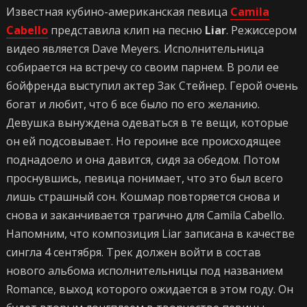
Известная кубино-американская певица
Camila
Cabello
представила клип на песню
Liar
. Режиссером
видео является Dave Meyers. Исполнительница
собирается на встречу со своим парнем. В роли ее
бойфренда выступил актер Зак Стейнер. Герой очень
богат и любит, что б все было по его желанию.
Девушка вынуждена одеваться в те вещи, которые
он ей подсовывает. Но героине все происходящее
поднадоело и она давится, сидя за обедом. Потом
проснувшись, певица понимает, что это был всего
лишь страшный сон. Кошмар повторяется снова и
снова и заканчивается трагично для Camila Cabello.
Напомним, что композиция Liar записана в качестве
сингла 4 сентября. Трек должен войти в состав
нового альбома исполнительницы под названием
Romance, выход которого ожидается в этом году. Он