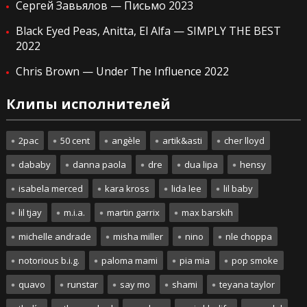
Сергей Завьялов — Письмо 2023
Black Eyed Peas, Anitta, El Alfa — SIMPLY THE BEST
2022
Chris Brown — Under The Influence 2022
Клипы исполнителей
2pac
50 cent
angèle
artik&asti
cher lloyd
dababy
danna paola
dre
dua lipa
hensy
isabela merced
kara kross
lida lee
lil baby
lil tjay
m.i.a.
martin garrix
max barskih
michelle andrade
misha miller
nino
nle choppa
notorious b.i.g.
paloma mami
pia mia
pop smoke
quavo
runstar
say mo
shami
teyana taylor