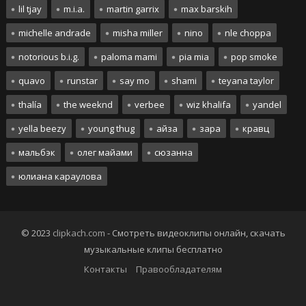
lil tjay
m.i.a.
martin garrix
max barskih
michelle andrade
misha miller
nino
nle choppa
notorious b.i.g.
paloma mami
pia mia
pop smoke
quavo
runstar
say mo
shami
teyana taylor
thalía
the weeknd
verbee
wiz khalifa
yandel
yella beezy
young thug
айза
зара
кравц
мальбэк
олег майами
сюзанна
юлиана караулова
© 2023
clipkach.com
- Смотреть видеоклипы онлайн, скачать
музыкальные клипы бесплатно
Контакты
Правообладателям