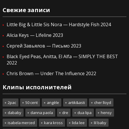
Свежие записи
Little Big & Little Sis Nora — Hardstyle Fish 2024
Alicia Keys — Lifeline 2023
Сергей Завьялов — Письмо 2023
Black Eyed Peas, Anitta, El Alfa — SIMPLY THE BEST
2022
Chris Brown — Under The Influence 2022
Клипы исполнителей
2pac
50 cent
angèle
artik&asti
cher lloyd
dababy
danna paola
dre
dua lipa
hensy
isabela merced
kara kross
lida lee
lil baby