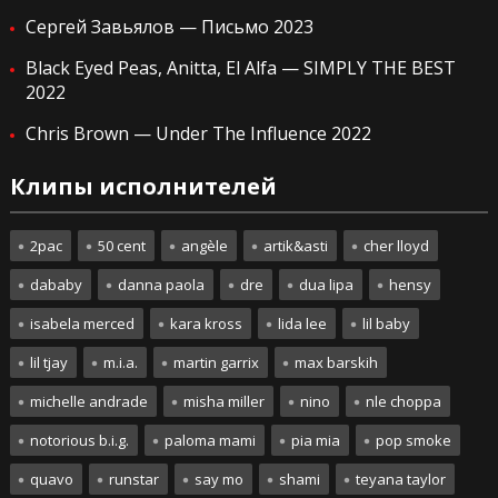
Сергей Завьялов — Письмо 2023
Black Eyed Peas, Anitta, El Alfa — SIMPLY THE BEST
2022
Chris Brown — Under The Influence 2022
Клипы исполнителей
2pac
50 cent
angèle
artik&asti
cher lloyd
dababy
danna paola
dre
dua lipa
hensy
isabela merced
kara kross
lida lee
lil baby
lil tjay
m.i.a.
martin garrix
max barskih
michelle andrade
misha miller
nino
nle choppa
notorious b.i.g.
paloma mami
pia mia
pop smoke
quavo
runstar
say mo
shami
teyana taylor