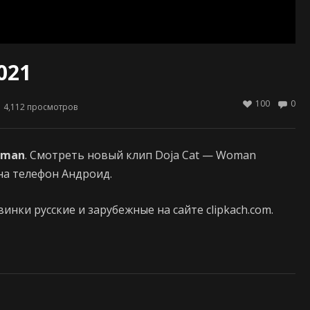
021
100
0
4,112
просмотров
man
. Смотреть новый клип Doja Cat — Woman
 на телефон Андроид.
нки русские и зарубежные на сайте clipkach.com.