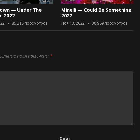
02:57
rown — Under The
Minelli — Could Be Something
ce 2022
2022
022
85,218
просмотров
Ноя 13, 2022
38,969
просмотров
тельные поля помечены
*
Сайт