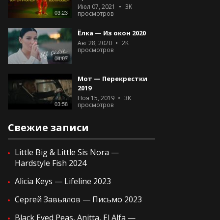
Июл 07, 2021
3K
03:23
просмотров
Ёлка — Из окон 2020
Авг 28, 2020
2K
просмотров
04:07
Мот — Перекрестки
2019
Ноя 15, 2019
3K
03:58
просмотров
Свежие записи
Little Big & Little Sis Nora —
Hardstyle Fish 2024
Alicia Keys — Lifeline 2023
Сергей Завьялов — Письмо 2023
Black Eyed Peas, Anitta, El Alfa —