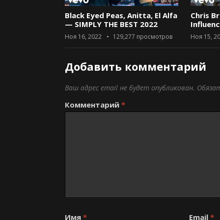
04:01
Black Eyed Peas, Anitta, El Alfa
Chris B
— SIMPLY THE BEST 2022
Influen
Ноя 16, 2022
129,277
просмотров
Ноя 15, 2
Добавить комментарий
Ваш адрес email не будет опубликован.
Обяза
Комментарий
*
Имя
*
Email
*