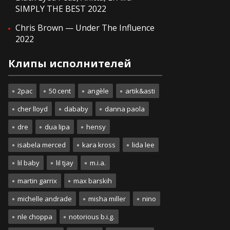
SIMPLY THE BEST 2022
Chris Brown — Under The Influence
2022
Клипы исполнителей
2pac
50 cent
angèle
artik&asti
cher lloyd
dababy
danna paola
dre
dua lipa
hensy
isabela merced
kara kross
lida lee
lil baby
lil tjay
m.i.a.
martin garrix
max barskih
michelle andrade
misha miller
nino
nle choppa
notorious b.i.g.