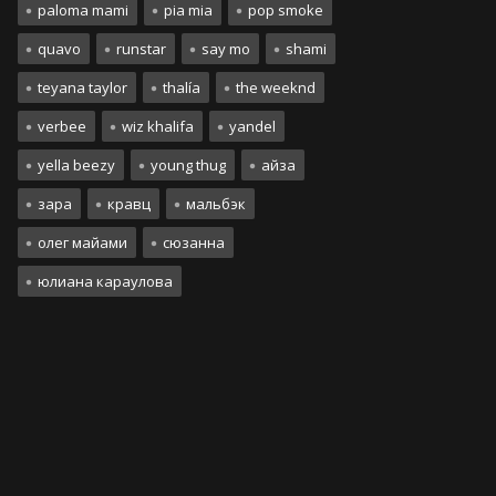
paloma mami
pia mia
pop smoke
quavo
runstar
say mo
shami
teyana taylor
thalía
the weeknd
verbee
wiz khalifa
yandel
yella beezy
young thug
айза
зара
кравц
мальбэк
олег майами
сюзанна
юлиана караулова