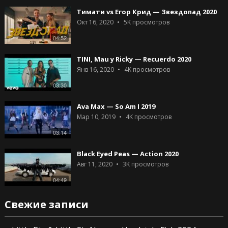
Тимати vs Егор Крид — Звездопад 2020
Окт 16, 2020
5K
просмотров
04:52
TINI, Mau y Ricky — Recuerdo 2020
Янв 16, 2020
4K
просмотров
03:30
Ava Max — So Am I 2019
Мар 10, 2019
4K
просмотров
03:14
Black Eyed Peas — Action 2020
Авг 11, 2020
3K
просмотров
04:49
Свежие записи