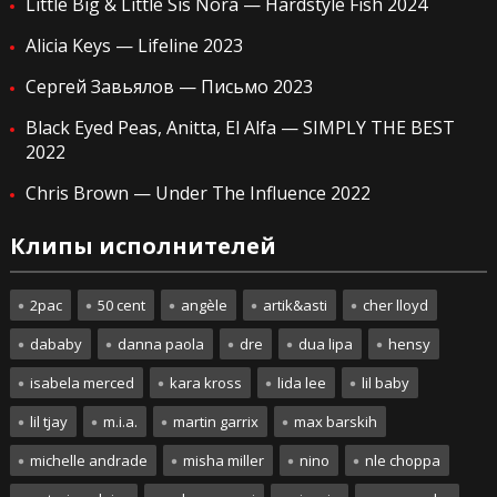
Little Big & Little Sis Nora — Hardstyle Fish 2024
Alicia Keys — Lifeline 2023
Сергей Завьялов — Письмо 2023
Black Eyed Peas, Anitta, El Alfa — SIMPLY THE BEST
2022
Chris Brown — Under The Influence 2022
Клипы исполнителей
2pac
50 cent
angèle
artik&asti
cher lloyd
dababy
danna paola
dre
dua lipa
hensy
isabela merced
kara kross
lida lee
lil baby
lil tjay
m.i.a.
martin garrix
max barskih
michelle andrade
misha miller
nino
nle choppa