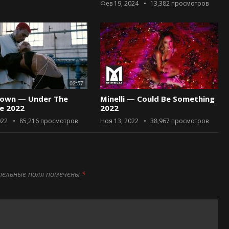
Фев 19, 2024
13,382
просмотров
02:57
rown — Under The
Minelli — Could Be Something
ce 2022
2022
022
85,216
просмотров
Ноя 13, 2022
38,967
просмотров
тельные поля помечены
*