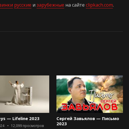
винки
русские
и
зарубежные
на сайте
clipkach.com
.
eys — Lifeline 2023
Сергей Завьялов — Письмо
2023
024
12,099
просмотров