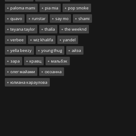
paloma mami
pia mia
pop smoke
quavo
runstar
say mo
shami
teyana taylor
thalía
the weeknd
verbee
wiz khalifa
yandel
yella beezy
young thug
айза
зара
кравц
мальбэк
олег майами
сюзанна
юлиана караулова