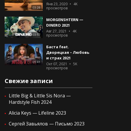
Янв 23, 2020
4K
03:28
просмотров
MORGENSHTERN —
DINERO 2021
Авг 27, 2021
4K
03:57
просмотров
Баста feat.
Дворецкая – Любовь
и страх 2021
05:41
Окт 07, 2021
5K
просмотров
Свежие записи
Little Big & Little Sis Nora —
Hardstyle Fish 2024
Alicia Keys — Lifeline 2023
Сергей Завьялов — Письмо 2023