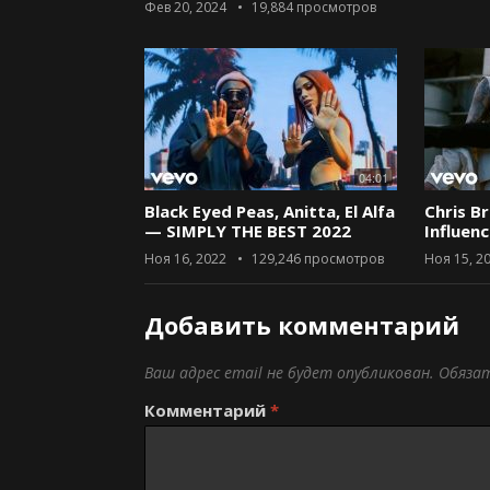
Фев 20, 2024
19,884
просмотров
04:01
Black Eyed Peas, Anitta, El Alfa
Chris B
— SIMPLY THE BEST 2022
Influen
Ноя 16, 2022
129,246
просмотров
Ноя 15, 2
Добавить комментарий
Ваш адрес email не будет опубликован.
Обяза
Комментарий
*