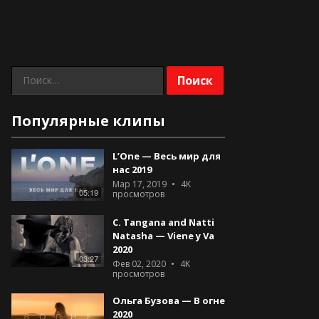
Найти:
Популярные клипы
L’One — Весь мир для
нас 2019
Мар 17, 2019
4K
05:19
просмотров
C. Tangana and Natti
Natasha — Viene y Va
2020
03:27
Фев 02, 2020
4K
просмотров
Ольга Бузова — В огне
2020