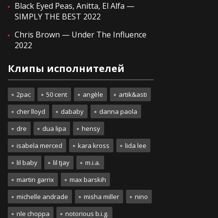
Black Eyed Peas, Anitta, El Alfa —
SIMPLY THE BEST 2022
Chris Brown — Under The Influence
2022
Клипы исполнителей
2pac
50 cent
angèle
artik&asti
cher lloyd
dababy
danna paola
dre
dua lipa
hensy
isabela merced
kara kross
lida lee
lil baby
lil tjay
m.i.a.
martin garrix
max barskih
michelle andrade
misha miller
nino
nle choppa
notorious b.i.g.