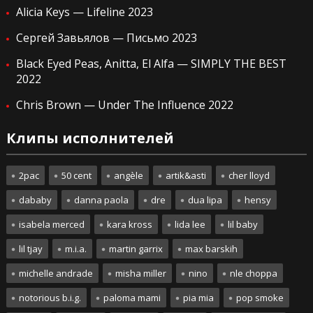
Alicia Keys — Lifeline 2023
Сергей Завьялов — Письмо 2023
Black Eyed Peas, Anitta, El Alfa — SIMPLY THE BEST
2022
Chris Brown — Under The Influence 2022
Клипы исполнителей
2pac
50 cent
angèle
artik&asti
cher lloyd
dababy
danna paola
dre
dua lipa
hensy
isabela merced
kara kross
lida lee
lil baby
lil tjay
m.i.a.
martin garrix
max barskih
michelle andrade
misha miller
nino
nle choppa
notorious b.i.g.
paloma mami
pia mia
pop smoke