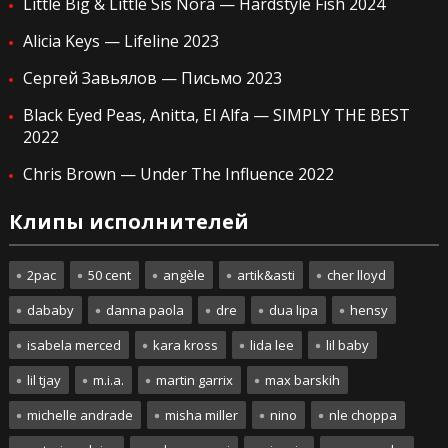
Little Big & Little Sis Nora — Hardstyle Fish 2024
Alicia Keys — Lifeline 2023
Сергей Завьялов — Письмо 2023
Black Eyed Peas, Anitta, El Alfa — SIMPLY THE BEST
2022
Chris Brown — Under The Influence 2022
Клипы исполнителей
2pac
50 cent
angèle
artik&asti
cher lloyd
dababy
danna paola
dre
dua lipa
hensy
isabela merced
kara kross
lida lee
lil baby
lil tjay
m.i.a.
martin garrix
max barskih
michelle andrade
misha miller
nino
nle choppa