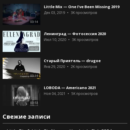
Little Mix — One I’ve Been Missing 2019
Дек 03, 2019
3K
просмотров
03:14
Ленинград — Фотосессия 2020
Июл 10, 2020
3K
просмотров
03:02
Старый Приятель — drugoe
Янв 29, 2020
2K
просмотров
03:14
LOBODA — Americano 2021
Ноя 04, 2021
5K
просмотров
03:53
Свежие записи