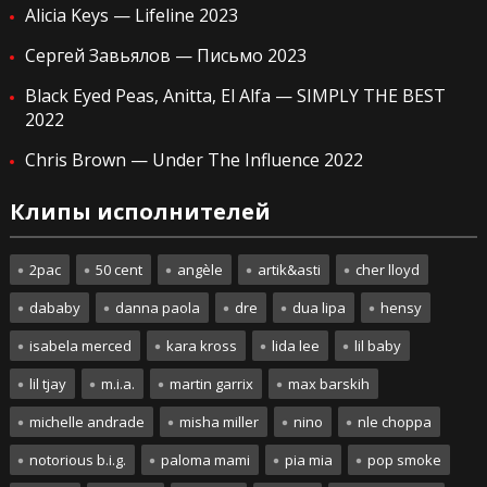
Alicia Keys — Lifeline 2023
Сергей Завьялов — Письмо 2023
Black Eyed Peas, Anitta, El Alfa — SIMPLY THE BEST
2022
Chris Brown — Under The Influence 2022
Клипы исполнителей
2pac
50 cent
angèle
artik&asti
cher lloyd
dababy
danna paola
dre
dua lipa
hensy
isabela merced
kara kross
lida lee
lil baby
lil tjay
m.i.a.
martin garrix
max barskih
michelle andrade
misha miller
nino
nle choppa
notorious b.i.g.
paloma mami
pia mia
pop smoke