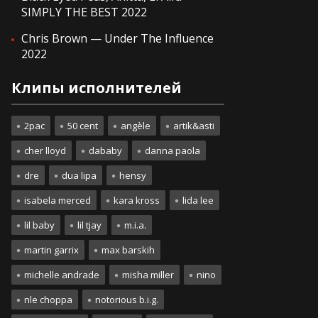
SIMPLY THE BEST 2022
Chris Brown — Under The Influence
2022
Клипы исполнителей
2pac
50 cent
angèle
artik&asti
cher lloyd
dababy
danna paola
dre
dua lipa
hensy
isabela merced
kara kross
lida lee
lil baby
lil tjay
m.i.a.
martin garrix
max barskih
michelle andrade
misha miller
nino
nle choppa
notorious b.i.g.