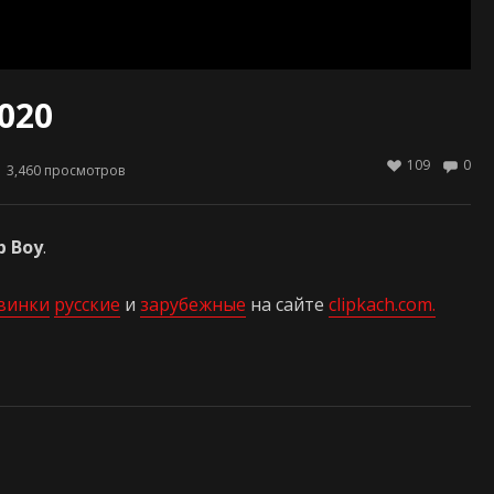
020
109
0
3,460
просмотров
 Boy
.
винки
русские
и
зарубежные
на сайте
clipkach.com.