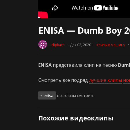
ENISA — Dumb Boy 2
-
clipkach
— Дек 02, 2020
—
Клипы в машину
ENISA
представила клип на песню
Dumb
Смотреть все подряд
лучшие клипы
но
enisa
все клипы смотреть
Похожие видеоклипы