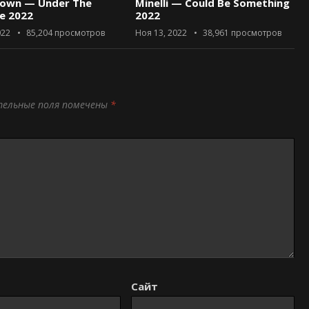
rown — Under The
Minelli — Could Be Something
ce 2022
2022
022
85,204
просмотров
Ноя 13, 2022
38,961
просмотров
тельные поля помечены
*
Сайт