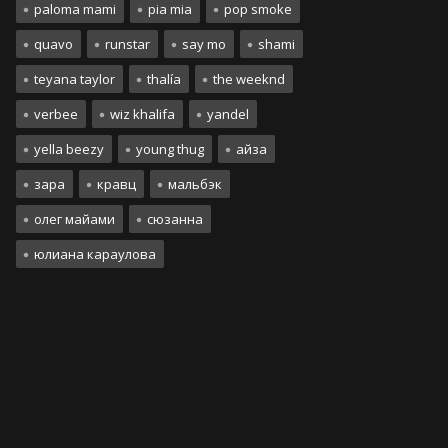
paloma mami
pia mia
pop smoke
quavo
runstar
say mo
shami
teyana taylor
thalía
the weeknd
verbee
wiz khalifa
yandel
yella beezy
young thug
айза
зара
кравц
мальбэк
олег майами
сюзанна
юлиана караулова