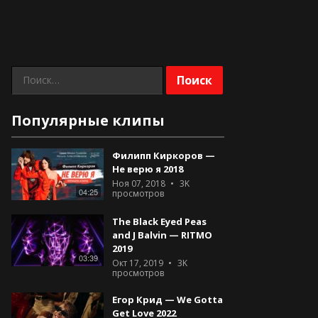
Найти:
Популярные клипы
Филипп Киркоров —
Не верю я 2018
Ноя 07, 2018
3K
04:25
просмотров
The Black Eyed Peas
and J Balvin — RITMO
2019
03:39
Окт 17, 2019
3K
просмотров
Егор Крид — We Gotta
Get Love 2022