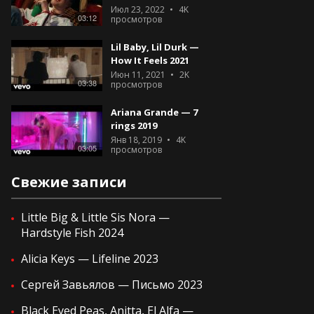
Июл 23, 2022
4K
03:12
просмотров
Lil Baby, Lil Durk —
How It Feels 2021
Июн 11, 2021
2K
03:38
просмотров
Ariana Grande — 7
rings 2019
Янв 18, 2019
4K
03:05
просмотров
Свежие записи
Little Big & Little Sis Nora —
Hardstyle Fish 2024
Alicia Keys — Lifeline 2023
Сергей Завьялов — Письмо 2023
Black Eyed Peas, Anitta, El Alfa —