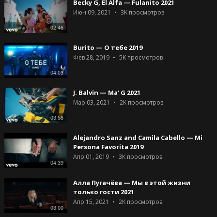
Becky G, El Alfa — Fulanito 2021
Июн 09, 2021
3K
просмотров
02:46
Burito — О тебе 2019
Фев 28, 2019
5K
просмотров
04:03
J. Balvin — Ma’ G 2021
Мар 03, 2021
2K
просмотров
03:58
Alejandro Sanz and Camila Cabello — Mi
Persona Favorita 2019
Апр 01, 2019
3K
просмотров
04:39
Алла Пугачёва — Мы в этой жизни
только гости 2021
Апр 15, 2021
2K
просмотров
03:00