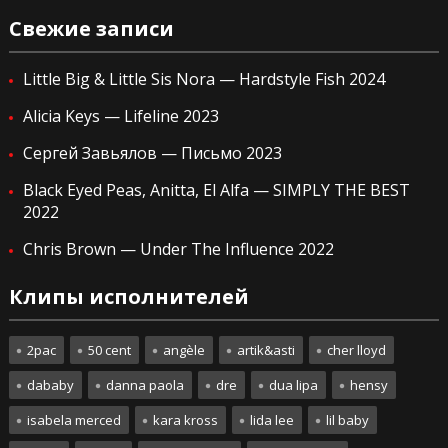
Свежие записи
Little Big & Little Sis Nora — Hardstyle Fish 2024
Alicia Keys — Lifeline 2023
Сергей Завьялов — Письмо 2023
Black Eyed Peas, Anitta, El Alfa — SIMPLY THE BEST
2022
Chris Brown — Under The Influence 2022
Клипы исполнителей
2pac
50 cent
angèle
artik&asti
cher lloyd
dababy
danna paola
dre
dua lipa
hensy
isabela merced
kara kross
lida lee
lil baby