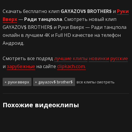
Скачать бесплатно клип
GAYAZOV$ BROTHER$
и
Руки
Вверх
—
Ради танцпола
. Смотреть новый клип
GAYAZOV$ BROTHER$ и Руки Вверх — Ради танцпола
онлайн в лучшем 4K и Full HD качестве на телефон
Андроид.
Смотреть все подряд
лучшие клипы
новинки
русские
и
зарубежные
на сайте
clipkach.com.
руки вверх
gayazov$ brother$
все клипы смотреть
Похожие видеоклипы