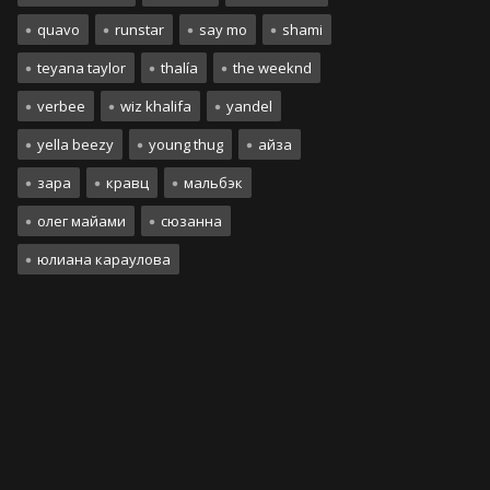
quavo
runstar
say mo
shami
teyana taylor
thalía
the weeknd
verbee
wiz khalifa
yandel
yella beezy
young thug
айза
зара
кравц
мальбэк
олег майами
сюзанна
юлиана караулова