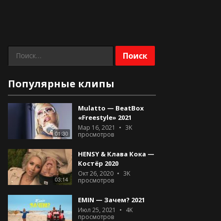
Найти:
Популярные клипы
Mulatto — BeatBox
«Freestyle» 2021
Мар 16, 2021
3K
01:30
просмотров
HENSY & Клава Кока —
Костёр 2020
Окт 26, 2020
3K
03:14
просмотров
EMIN — Зачем? 2021
Июл 25, 2021
4K
просмотров