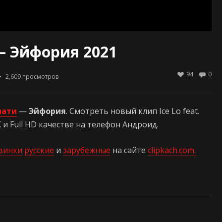
 — Эйфория 2021
94
0
2,609
просмотров
мати
—
Эйфория
. Смотреть новый клип Ice Lo feat.
и Full HD качестве на телефон Андроид.
винки
русские
и
зарубежные
на сайте
clipkach.com.