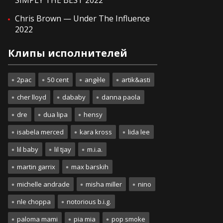
SIMPLY THE BEST 2022
Chris Brown — Under The Influence
2022
Клипы исполнителей
2pac
50 cent
angèle
artik&asti
cher lloyd
dababy
danna paola
dre
dua lipa
hensy
isabela merced
kara kross
lida lee
lil baby
lil tjay
m.i.a.
martin garrix
max barskih
michelle andrade
misha miller
nino
nle choppa
notorious b.i.g.
paloma mami
pia mia
pop smoke