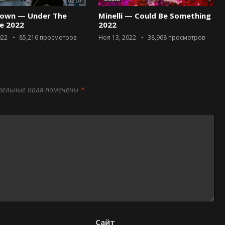
02:57
rown — Under The
Minelli — Could Be Something
ce 2022
2022
022
85,216
просмотров
Ноя 13, 2022
38,968
просмотров
тельные поля помечены
*
Сайт