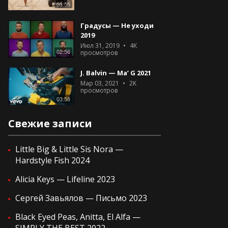
03:55
Градусы — Не уходи
2019
Июл 31, 2019
4K
02:56
просмотров
J. Balvin — Ma’ G 2021
Мар 03, 2021
2K
просмотров
03:58
Свежие записи
Little Big & Little Sis Nora —
Hardstyle Fish 2024
Alicia Keys — Lifeline 2023
Сергей Завьялов — Письмо 2023
Black Eyed Peas, Anitta, El Alfa —