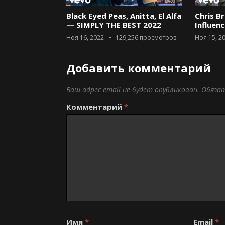
04:01
Black Eyed Peas, Anitta, El Alfa
Chris B
— SIMPLY THE BEST 2022
Influen
Ноя 16, 2022
129,256
просмотров
Ноя 15, 2
Добавить комментарий
Ваш адрес email не будет опубликован.
Обяза
Комментарий
*
Имя
*
Email
*