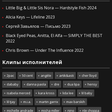
Little Big & Little Sis Nora — Hardstyle Fish 2024
Alicia Keys — Lifeline 2023
Сергей Завьялов — Письмо 2023
Black Eyed Peas, Anitta, El Alfa — SIMPLY THE BEST
2022
Chris Brown — Under The Influence 2022
Клипы исполнителей
2pac
50 cent
angèle
artik&asti
cher lloyd
dababy
danna paola
dre
dua lipa
hensy
isabela merced
kara kross
lida lee
lil baby
lil tjay
m.i.a.
martin garrix
max barskih
michelle andrade
misha miller
nino
nle choppa