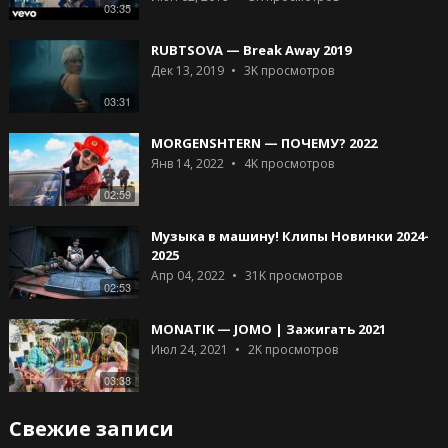
03:35
RUBTSOVA — Break Away 2019
Дек 13, 2019
3K
просмотров
03:31
MORGENSHTERN — ПОЧЕМУ? 2022
Янв 14, 2022
4K
просмотров
02:59
Музыка в машину! Клипы Новинки 2024-
2025
Апр 04, 2022
31K
просмотров
02:53
MONATIK — JOMO | Зажигать 2021
Июл 24, 2021
2K
просмотров
03:38
Свежие записи