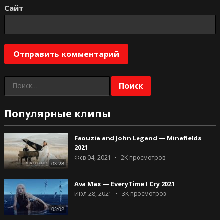
Сайт
Найти:
Популярные клипы
Faouzia and John Legend — Minefields
2021
Фев 04, 2021
2K
просмотров
03:28
Ava Max — EveryTime I Cry 2021
Июл 28, 2021
3K
просмотров
03:02