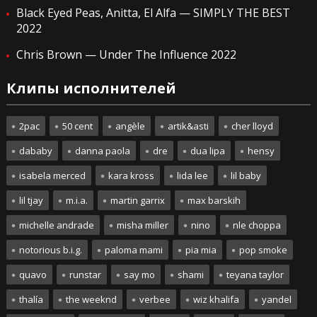
Black Eyed Peas, Anitta, El Alfa — SIMPLY THE BEST
2022
Chris Brown — Under The Influence 2022
Клипы исполнителей
2pac
50 cent
angèle
artik&asti
cher lloyd
dababy
danna paola
dre
dua lipa
hensy
isabela merced
kara kross
lida lee
lil baby
lil tjay
m.i.a.
martin garrix
max barskih
michelle andrade
misha miller
nino
nle choppa
notorious b.i.g.
paloma mami
pia mia
pop smoke
quavo
runstar
say mo
shami
teyana taylor
thalía
the weeknd
verbee
wiz khalifa
yandel