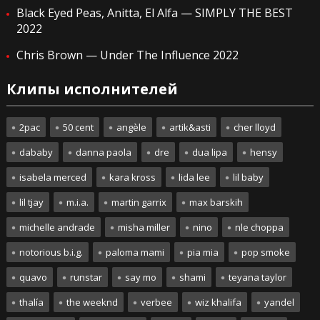
Black Eyed Peas, Anitta, El Alfa — SIMPLY THE BEST
2022
Chris Brown — Under The Influence 2022
Клипы исполнителей
2pac
50 cent
angèle
artik&asti
cher lloyd
dababy
danna paola
dre
dua lipa
hensy
isabela merced
kara kross
lida lee
lil baby
lil tjay
m.i.a.
martin garrix
max barskih
michelle andrade
misha miller
nino
nle choppa
notorious b.i.g.
paloma mami
pia mia
pop smoke
quavo
runstar
say mo
shami
teyana taylor
thalía
the weeknd
verbee
wiz khalifa
yandel