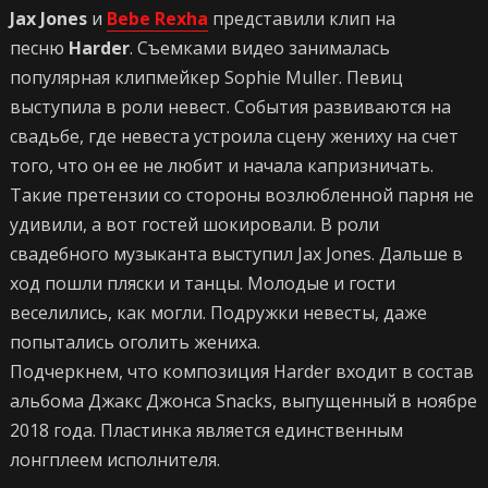
Jax Jones
и
Bebe Rexha
представили клип на
песню
Harder
. Съемками видео занималась
популярная клипмейкер Sophie Muller. Певиц
выступила в роли невест. События развиваются на
свадьбе, где невеста устроила сцену жениху на счет
того, что он ее не любит и начала капризничать.
Такие претензии со стороны возлюбленной парня не
удивили, а вот гостей шокировали. В роли
свадебного музыканта выступил Jax Jones. Дальше в
ход пошли пляски и танцы. Молодые и гости
веселились, как могли. Подружки невесты, даже
попытались оголить жениха.
Подчеркнем, что композиция Harder входит в состав
альбома Джакс Джонса Snacks, выпущенный в ноябре
2018 года. Пластинка является единственным
лонгплеем исполнителя.