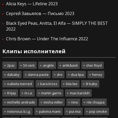
Alicia Keys — Lifeline 2023
Сергей Завьялов — Письмо 2023
Black Eyed Peas, Anitta, El Alfa — SIMPLY THE BEST
2022
Chris Brown — Under The Influence 2022
Клипы исполнителей
2pac
50 cent
angèle
artik&asti
cher lloyd
dababy
danna paola
dre
dua lipa
hensy
isabela merced
kara kross
lida lee
lil baby
lil tjay
m.i.a.
martin garrix
max barskih
michelle andrade
misha miller
nino
nle choppa
notorious b.i.g.
paloma mami
pia mia
pop smoke