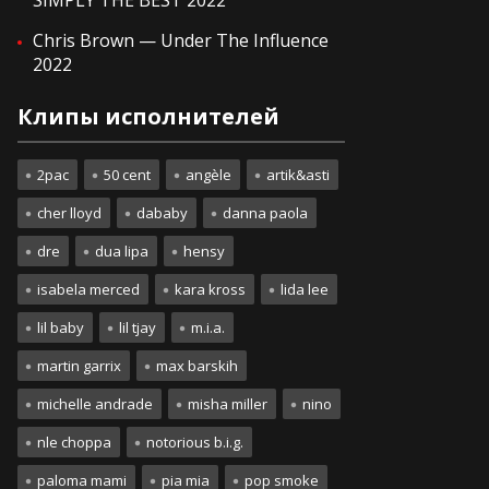
SIMPLY THE BEST 2022
Chris Brown — Under The Influence
2022
Клипы исполнителей
2pac
50 cent
angèle
artik&asti
cher lloyd
dababy
danna paola
dre
dua lipa
hensy
isabela merced
kara kross
lida lee
lil baby
lil tjay
m.i.a.
martin garrix
max barskih
michelle andrade
misha miller
nino
nle choppa
notorious b.i.g.
paloma mami
pia mia
pop smoke