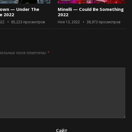
02:57
rown — Under The
Minelli — Could Be Something
ce 2022
2022
022
85,223
просмотров
Ноя 13, 2022
38,973
просмотров
тельные поля помечены
*
Сайт