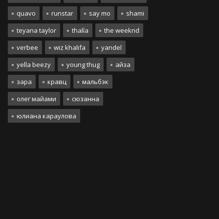
quavo
runstar
say mo
shami
teyana taylor
thalía
the weeknd
verbee
wiz khalifa
yandel
yella beezy
young thug
айза
зара
кравц
мальбэк
олег майами
сюзанна
юлиана караулова