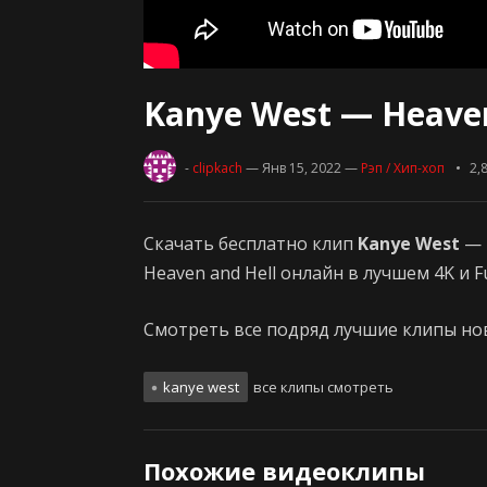
Kanye West — Heaven
-
clipkach
— Янв 15, 2022
—
Рэп / Хип-хоп
2,
Скачать бесплатно клип
Kanye West
—
Heaven and Hell онлайн в лучшем 4K и F
Смотреть все подряд лучшие клипы нови
kanye west
все клипы смотреть
Похожие видеоклипы