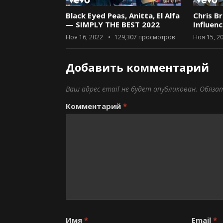
04:01
Black Eyed Peas, Anitta, El Alfa
Chris B
— SIMPLY THE BEST 2022
Influen
Ноя 16, 2022
129,307
просмотров
Ноя 15, 2
Добавить комментарий
Ваш адрес email не будет опубликован.
Обяза
Комментарий
*
Имя
*
Email
*