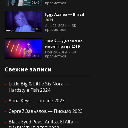
03:49
просмотров
Iggy Azalea — Brazil
2021
Апр 27, 2021
3K
03:06
просмотров
Зомб — Дьявол не
носит прада 2019
Ноя 29, 2019
3K
03:11
просмотров
Свежие записи
Little Big & Little Sis Nora —
Hardstyle Fish 2024
Alicia Keys — Lifeline 2023
Сергей Завьялов — Письмо 2023
Black Eyed Peas, Anitta, El Alfa —